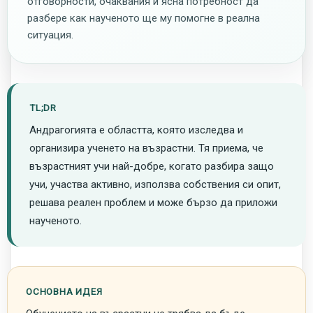
отговорности, очаквания и ясна потребност да
разбере как наученото ще му помогне в реална
ситуация.
TL;DR
Андрагогията е областта, която изследва и
организира ученето на възрастни. Тя приема, че
възрастният учи най-добре, когато разбира защо
учи, участва активно, използва собствения си опит,
решава реален проблем и може бързо да приложи
наученото.
ОСНОВНА ИДЕЯ