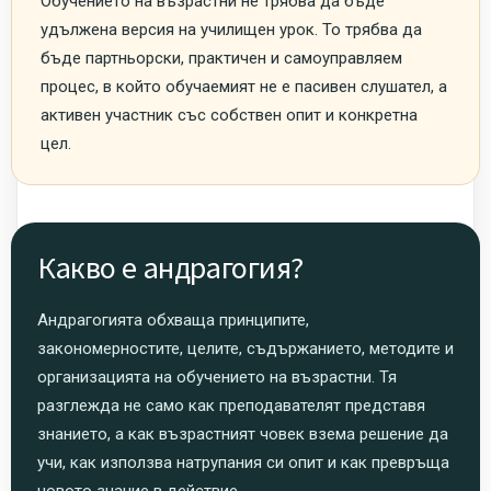
Обучението на възрастни не трябва да бъде
удължена версия на училищен урок. То трябва да
бъде партньорски, практичен и самоуправляем
процес, в който обучаемият не е пасивен слушател, а
активен участник със собствен опит и конкретна
цел.
Какво е андрагогия?
Андрагогията обхваща принципите,
закономерностите, целите, съдържанието, методите и
организацията на обучението на възрастни. Тя
разглежда не само как преподавателят представя
знанието, а как възрастният човек взема решение да
учи, как използва натрупания си опит и как превръща
новото знание в действие.