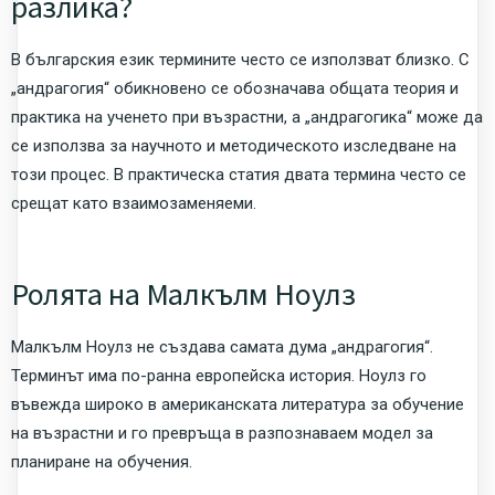
разлика?
В българския език термините често се използват близко. С
„андрагогия“ обикновено се обозначава общата теория и
практика на ученето при възрастни, а „андрагогика“ може да
се използва за научното и методическото изследване на
този процес. В практическа статия двата термина често се
срещат като взаимозаменяеми.
Ролята на Малкълм Ноулз
Малкълм Ноулз не създава самата дума „андрагогия“.
Терминът има по-ранна европейска история. Ноулз го
въвежда широко в американската литература за обучение
на възрастни и го превръща в разпознаваем модел за
планиране на обучения.