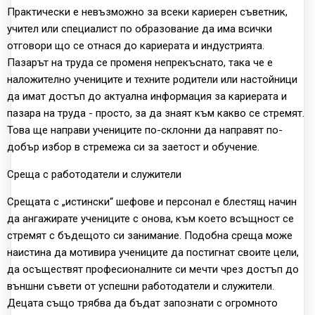
Практически е невъзможно за всеки кариерен съветник,
учител или специалист по образование да има всички
отговори що се отнася до кариерата и индустрията.
Пазарът на труда се променя непрекъснато, така че е
наложително учениците и техните родители или настойници
да имат достъп до актуална информация за кариерата и
пазара на труда - просто, за да знаят към какво се стремят.
Това ще направи учениците по-склонни да направят по-
добър избор в стремежа си за заетост и обучение.
Среща с работодатели и служители
Срещата с „истински“ шефове и персонал е блестящ начин
да ангажирате учениците с онова, към което всъщност се
стремят с бъдещото си занимание. Подобна среща може
наистина да мотивира учениците да постигнат своите цели,
да осъществят професионалните си мечти чрез достъп до
външни съвети от успешни работодатели и служители.
Децата също трябва да бъдат запознати с огромното