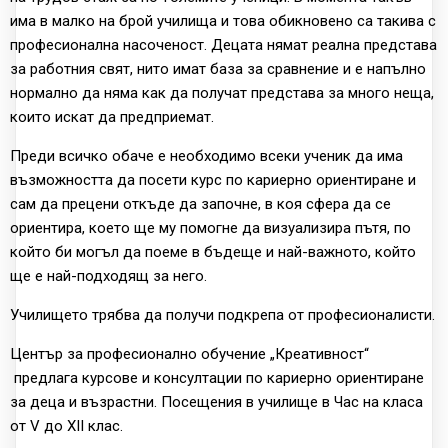
има в малко на брой училища и това обикновено са такива с
професионална насоченост. Децата нямат реална представа
за работния свят, нито имат база за сравнение и е напълно
нормално да няма как да получат представа за много неща,
които искат да предприемат.
Преди всичко обаче е необходимо всеки ученик да има
възможността да посети курс по кариерно ориентиране и
сам да прецени откъде да започне, в коя сфера да се
ориентира, което ще му помогне да визуализира пътя, по
който би могъл да поеме в бъдеще и най-важното, който
ще е най-подходящ за него.
Училището трябва да получи подкрепа от професионалисти.
Център за професионално обучение „Креативност“
предлага курсове и консултации по кариерно ориентиране
за деца и възрастни. Посещения в училище в Час на класа
от V до XII клас.