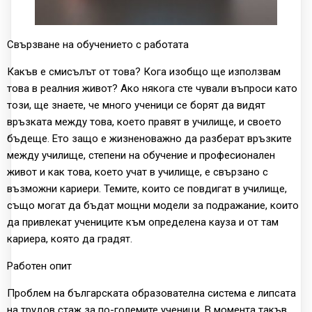
Свързване на обучението с работата
Какъв е смисълът от това? Кога изобщо ще използвам
това в реалния живот? Ако някога сте чували въпроси като
този, ще знаете, че много ученици се борят да видят
връзката между това, което правят в училище, и своето
бъдеще. Ето защо е жизненоважно да разберат връзките
между училище, степени на обучение и професионален
живот и как това, което учат в училище, е свързано с
възможни кариери. Темите, които се повдигат в училище,
също могат да бъдат мощни модели за подражание, които
да привлекат учениците към определена кауза и от там
кариера, която да градят.
Работен опит
Проблем на българската образователна система е липсата
на трудов стаж за по-големите ученици. В момента такъв