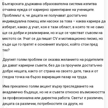
Българската държавна образователна система изпитва
отчаяна нужда от кариерно ориентиране на учениците.
Проблемът е, че децата не получават достатъчно
индивидуална помощ или насоки за това – каква кариера да
изберат, какво д учат, коя е тази област, в която те не само
ще са добри и реализирани, но и ще се чувстват съвсем на
мястото си. Учат се да пишат CV и мотивационно писмо, но
къде ще го пратят е основният въпрос, който стои пред
тях?
Другият голям проблем се оказва желанието на родителите
да дават кариерни съвети, без да са проучили достатъчно
добре нещата, както от страна на своето дете, така и от
гледна точка на бързо вариращия пазар на труда.
Има прекалено голям акцент върху преследването на
академично бъдеще, но не и съвети относно възможността
за професионална или директна работа. Светът е различен,
децата са различни, потребностите са други, но