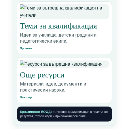
Теми за квалификация
Идеи за училища, детски градини и
педагогически екипи.
Прочети
Още ресурси
Материали, идеи, документи и
практически насоки.
Виж още
Креативност ЕООД:
вътрешна квалификация с практичен
резултат, готови идеи и приложими решения.