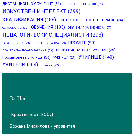
ДИСТАНЦИОННО ОБУЧЕНИЕ
(51)
ЕЛЕКТРОННИ РЕСУРСИ
(21)
ИЗКУСТВЕН ИНТЕЛЕКТ
(399)
КВАЛИФИКАЦИЯ
(188)
КОНТЕКСТОВ ПРОМПТ ГЕНЕРАТОР
(36)
ОБУЧЕНИЯ
(105)
ОБУЧЕНИЯ ЗА БИЗНЕСА
(27)
ОБРАЗОВАНИЕ
(20)
ПЕДАГОГИЧЕСКИ СПЕЦИАЛИСТИ
(293)
ПРОМПТ
(90)
ПОКОЛЕНИЕ Z
(23)
ПОКОЛЕНИЕ АЛФА
(23)
ПРОФЕСИОНАЛНО ОБУЧЕНИЕ
(49)
ПРОФЕСИОНАЛНО ОБРАЗОВАНИЕ
(20)
УЧИЛИЩЕ
(140)
Промптове за училище
(50)
УЧЕНИЦИ
(27)
УЧИТЕЛИ
(164)
проекти
(22)
За Нас
Креативност ЕООД.
Божана Михайлова - управител