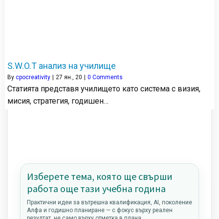
S.W.O.T анализ на училище
By
cpocreativity
|
27
ян., 20
|
0 Comments
Статията представя училището като система с визия,
мисия, стратегия, годишен…
Изберете тема, която ще свърши
работа още тази учебна година
Практични идеи за вътрешна квалификация, AI, поколение
Алфа и годишно планиране — с фокус върху реален
резултат, не само върху отметка в плана.