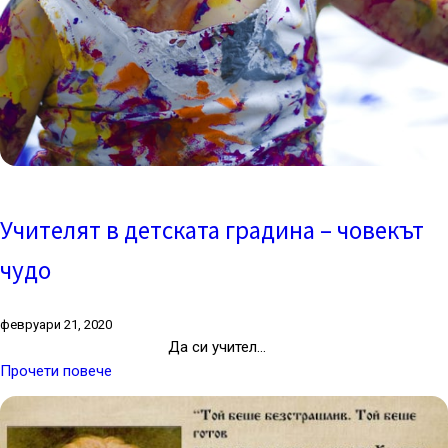
Учителят в детската градина – човекът
чудо
февруари 21, 2020
Да си учител…
Прочети повече