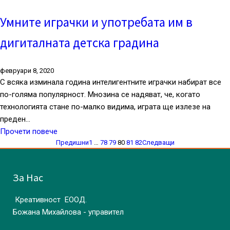
Умните играчки и употребата им в
дигиталната детска градина
февруари 8, 2020
С всяка изминала година интелигентните играчки набират все
по-голяма популярност. Мнозина се надяват, че, когато
технологията стане по-малко видима, играта ще излезе на
преден…
Прочети повече
Предишни
1
…
78
79
80
81
82
Следващи
За Нас
Креативност ЕООД.
Божана Михайлова - управител