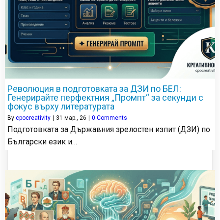
Революция в подготовката за ДЗИ по БЕЛ:
Генерирайте перфектния „Промпт“ за секунди с
фокус върху литературата
By
cpocreativity
|
31
мар., 26
|
0 Comments
Подготовката за Държавния зрелостен изпит (ДЗИ) по
Български език и…