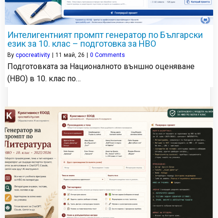
Интелигентният промпт генератор по Български
език за 10. клас – подготовка за НВО
By
cpocreativity
|
11
май, 26
|
0 Comments
Подготовката за Националното външно оценяване
(НВО) в 10. клас по…