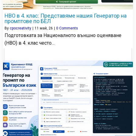
НВО в 4. клас: Представяме нашия Генератор на
промптове по БЕЛ
By
cpocreativity
|
11
май, 26
|
0 Comments
Подготовката за Националното външно оценяване
(НВО) в 4. клас често…