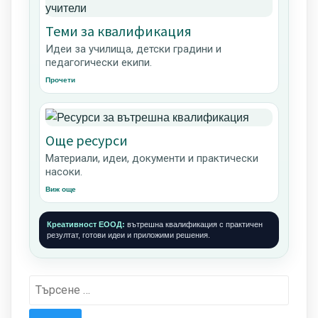
Теми за квалификация
Идеи за училища, детски градини и
педагогически екипи.
Прочети
Още ресурси
Материали, идеи, документи и практически
насоки.
Виж още
Креативност ЕООД:
вътрешна квалификация с практичен
резултат, готови идеи и приложими решения.
Търсене
за: