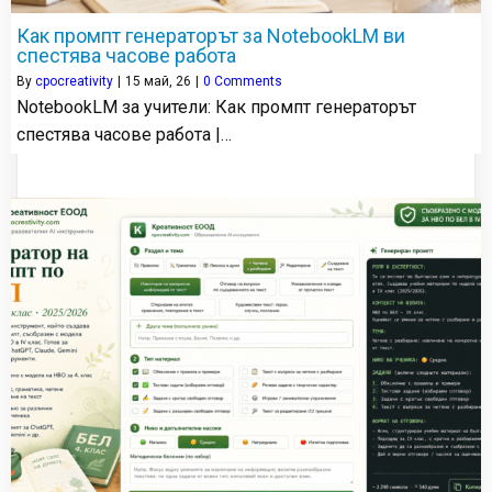
Как промпт генераторът за NotebookLM ви
спестява часове работа
By
cpocreativity
|
15
май, 26
|
0 Comments
NotebookLM за учители: Как промпт генераторът
спестява часове работа |…