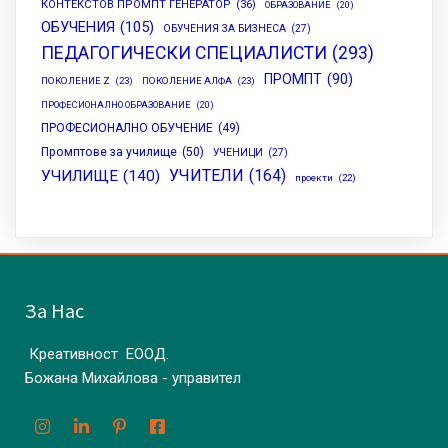
КОНТЕКСТОВ ПРОМПТ ГЕНЕРАТОР
(36)
ОБРАЗОВАНИЕ
(20)
ОБУЧЕНИЯ
(105)
ОБУЧЕНИЯ ЗА БИЗНЕСА
(27)
ПЕДАГОГИЧЕСКИ СПЕЦИАЛИСТИ
(293)
ПРОМПТ
(90)
ПОКОЛЕНИЕ Z
(23)
ПОКОЛЕНИЕ АЛФА
(23)
ПРОФЕСИОНАЛНО ОБРАЗОВАНИЕ
(20)
ПРОФЕСИОНАЛНО ОБУЧЕНИЕ
(49)
Промптове за училище
(50)
УЧЕНИЦИ
(27)
УЧИТЕЛИ
(164)
УЧИЛИЩЕ
(140)
проекти
(22)
За Нас
Креативност ЕООД.
Божана Михайлова - управител