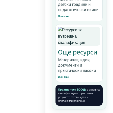
детски градини и
педагогически екипи.
Прочети
Още ресурси
Материали, идеи,
документи и
практически насоки.
Виж още
Креативност ЕООД:
вътрешна
квалификация с практичен
резултат, готови идеи и
приложими решения.