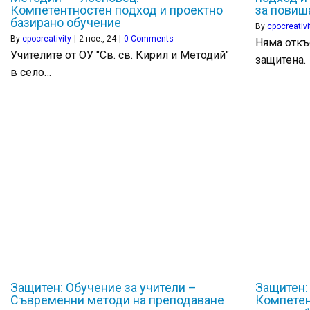
Компетентностен подход и проектно
за повиш
базирано обучение
By
cpocreativi
By
cpocreativity
|
2
ное., 24
|
0 Comments
Няма откъ
Учителите от ОУ "Св. св. Кирил и Методий"
защитена.
в село…
Защитен: Обучение за учители –
Защитен:
Съвременни методи на преподаване
Компетен