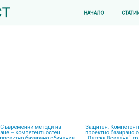
СТ
НАЧАЛО
СТАТИ
 Съвременни методи на
Защитен: Компетент
ане – компетентностен
проектно базирано 
 проектно базирано обучение
„Детска Вселена“, гр