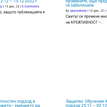
2.12 – 15.12.2022 г.
промените, още пред
ги забелязали
ty
|
13
дек., 22
|
0 Comments
By
cpocreativity
|
10
дек., 22
|
с, защото публикацията е
Светът се променя мно
на КРЕАТИВНОСТ –…
тностен подход в
Защитен: Обучение 
нието– умението да
подход 25.11 – 02.12