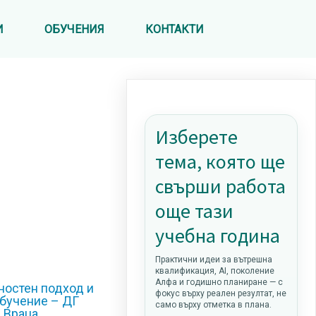
И
ОБУЧЕНИЯ
КОНТАКТИ
Изберете
тема, която ще
свърши работа
още тази
учебна година
Практични идеи за вътрешна
квалификация, AI, поколение
Алфа и годишно планиране — с
ностен подход и
фокус върху реален резултат, не
обучение – ДГ
само върху отметка в плана.
. Враца