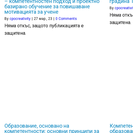
– компетентностен подход и проектно
градина 1
базирано обучение за повишаване
By
cpocreativi
мотивацията за учене
Няма откъ
By
cpocreativity
|
27
мар., 23
|
0 Comments
защитена.
Няма откъс, защото публикацията е
защитена.
Образование, основано на
Компетен
компетентности: основни принципи за
образова