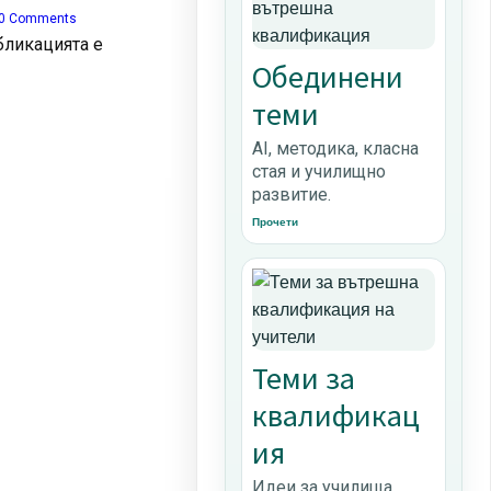
0 Comments
бликацията е
Обединени
теми
AI, методика, класна
стая и училищно
развитие.
Прочети
Теми за
квалификац
ия
Идеи за училища,