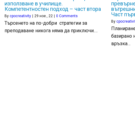
използване в училище.
превърне
Компетентностен подход – част втора
вътрешни
Част пър
By
cpocreativity
|
29
ное., 22
|
0 Comments
By
cpocreativi
Търсенето на по-добри стратегии за
Планиране
преподаване никога няма да приключи.…
базирано 
връзка…