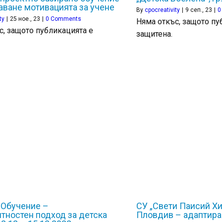
аване мотивацията за учене
By
cpocreativity
|
9
сеп., 23
|
0
ty
|
25
ное., 23
|
0 Comments
Няма откъс, защото пу
с, защото публикацията е
защитена.
 Обучение –
СУ „Свети Паисий Хи
тностен подход за детска
Пловдив – адаптира