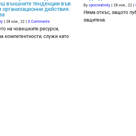
ш външните тенденции във
By
cpocreativity
|
28
ное., 22
|
 организационни действия.
Няма откъс, защото пу
ва
защитена.
ty
|
28
ное., 22
|
0 Comments
то на човешките ресурси,
на компетентности, служи като