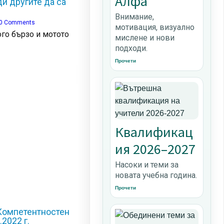
Алфа
и другите да са
Внимание,
0 Comments
мотивация, визуално
го бързо и мотото
мислене и нови
подходи.
Прочети
Квалификац
ия 2026–2027
Насоки и теми за
новата учебна година.
Прочети
Компетентностен
.2022 г.