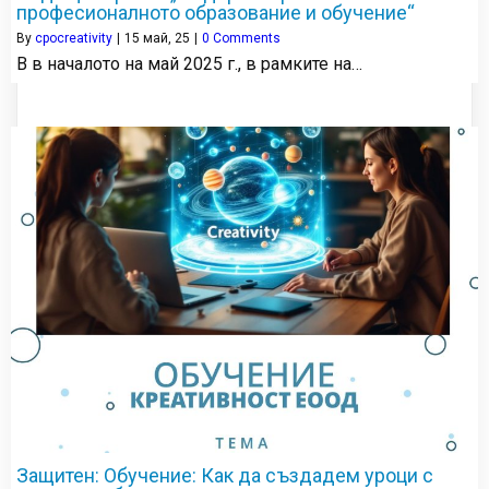
професионалното образование и обучение“
By
cpocreativity
|
15
май, 25
|
0 Comments
В в началото на май 2025 г., в рамките на…
Защитен: Обучение: Как да създадем уроци с