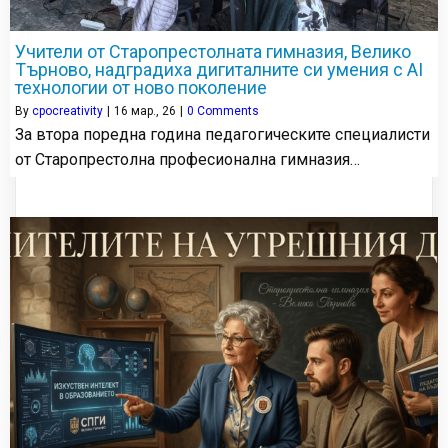
Учители от Старопрестолната гимназия, Велико
Търново, надградиха дигиталните си умения с AI
технологии от ново поколение
By
cpocreativity
|
16
мар., 26
|
0 Comments
За втора поредна година педагогическите специалисти
от Старопрестолна професионална гимназия…