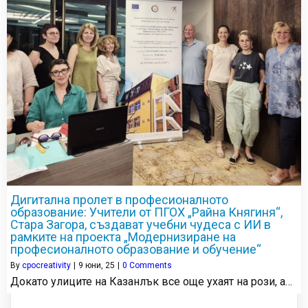
Дигитална пролет в професионалното
образование: Учители от ПГОХ „Райна Княгиня“,
Стара Загора, създават учебни чудеса с ИИ в
рамките на проекта „Модернизиране на
професионалното образование и обучение“
By
cpocreativity
|
9
юни, 25
|
0 Comments
Докато улиците на Казанлък все още ухаят на рози, а…