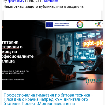
By
cpocreativity
|
7
юни, 25
|
0 Comments
Няма откъс, защото публикацията е защитена.
Професионална гимназия по битова техника –
Пловдив с крачка напред към дигиталното
бъдеще. Проект „Модернизиране на