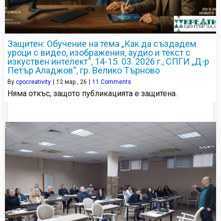
Защитен: Обучение на тема „Как да създадем
уроци с видео, изображения, аудио и текст с
изкуствен интелект“, 14-15. 03. 2026 г., СПГИ „Д-р
Петър Аладжов“, гр. Велико Търново
By
cpocreativity
|
12
мар., 26
|
11 Comments
Няма откъс, защото публикацията е защитена.