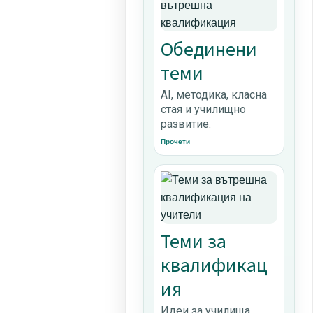
Обединени
теми
AI, методика, класна
стая и училищно
развитие.
Прочети
Теми за
квалификац
ия
Идеи за училища,