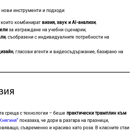
 нови инструменти и подходи:
, които комбинират
визия, звук и AI-анализи
;
дели
за изграждане на учебни сценарии;
али
, съобразени с индивидуалните потребности на
дизайн
, гласови агенти и видеосъдържание, базирано на
зия
та среща с технологии – беше
практически трамплин към
Княгиня“
показаха, че дори в разгара на празници,
яващо, съвременно и красиво като роза. В класните стаи