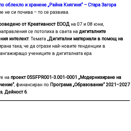
о облекло и хранене „Райна Княгиня“ – Стара Загора
 не си почива – то се развива.
проведено от Креативност ЕООД
на 07 и 08 юни,
аправления се потопиха в света на
дигиталните
ния интелект
. Темата „
Дигитални материали в помощ на
ирана така, че да отрази най-новите тенденции в
ангажиращо учениците в дигиталната ера.
те на
проект 05SFPR001-3.001-0001 „Модернизиране на
чение“
, финансиран по
Програма „Образование“ 2021–2027
з
,
Дейност 6
.