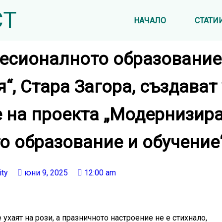
СТ
НАЧАЛО
СТАТИ
есионалното образование
“, Стара Загора, създават
е на проекта „Модернизир
 образование и обучение
ity
юни 9, 2025
12:00 am
ухаят на рози, а празничното настроение не е стихнало,