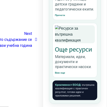
детски градини и
педагогически екипи.
Прочети
Next
ото съдържание се
ази учебна година
Още ресурси
Материали, идеи,
документи и
практически насоки.
Виж още
Креативност ЕООД:
вътрешна
квалификация с практичен
резултат, готови идеи и
приложими решения.