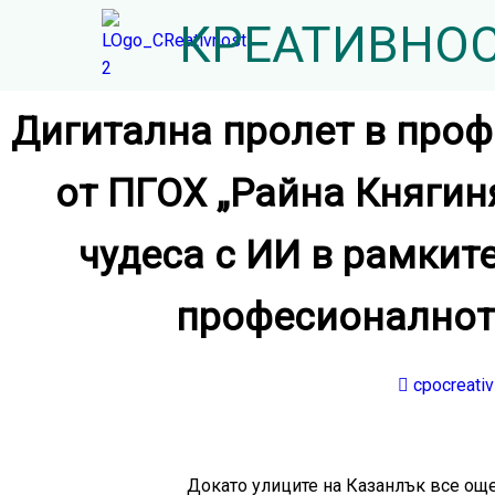
КРЕАТИВНО
Дигитална пролет в проф
от ПГОХ „Райна Княгиня
чудеса с ИИ в рамкит
професионалното
cpocreativ
Докато улиците на Казанлък все още 