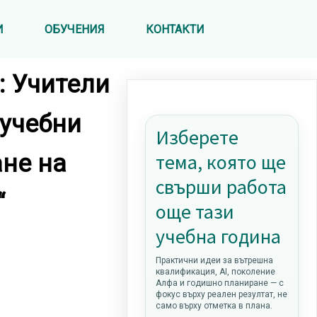
И
ОБУЧЕНИЯ
КОНТАКТИ
: Учители
 учебни
Изберете
ане на
тема, която ще
свърши работа
“
още тази
учебна година
Практични идеи за вътрешна
квалификация, AI, поколение
Алфа и годишно планиране — с
фокус върху реален резултат, не
само върху отметка в плана.