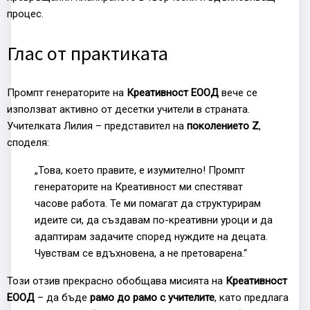
процес.
Глас от практиката
Промпт генераторите на
Креативност ЕООД
вече се
използват активно от десетки учители в страната.
Учителката Лилия – представител на
поколението Z
,
споделя:
„Това, което правите, е изумително! Промпт
генераторите на Креативност ми спестяват
часове работа. Те ми помагат да структурирам
идеите си, да създавам по-креативни уроци и да
адаптирам задачите според нуждите на децата.
Чувствам се вдъхновена, а не претоварена.“
Този отзив прекрасно обобщава мисията на
Креативност
ЕООД
– да бъде
рамо до рамо с учителите
, като предлага