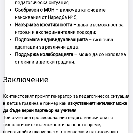
педагогическа ситуация;
Съобразен с МОН
– включва ключовите
изисквания от Наредба № 5;
Насърчава креативността
– дава възможност за
игрови и експериментални подходи;
Подпомага индивидуализацията
– включва
адаптации за различни деца;
Поддържа колаборацията
– може да се използва
от екипи в детски градини.
Заключение
Контекстовият промпт генератор за педагогическа ситуация
в детска градина е пример как
изкуственият интелект може
да бъде верен партньор на учителя
.
Той съчетава професионалния педагогически опит с
технологичните възможности на новото време,
превръщайки планирането в творчески и вдъхновяващ