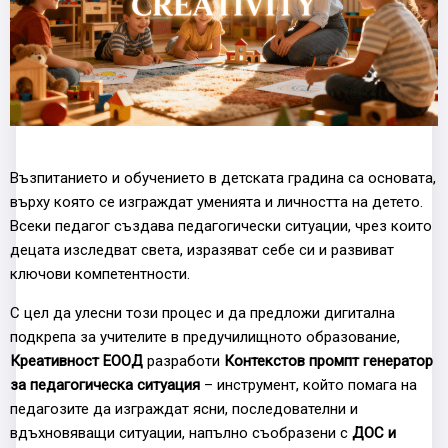
Възпитанието и обучението в детската градина са основата,
върху която се изграждат уменията и личността на детето.
Всеки педагог създава педагогически ситуации, чрез които
децата изследват света, изразяват себе си и развиват
ключови компетентности.
С цел да улесни този процес и да предложи дигитална
подкрепа за учителите в предучилищното образование,
Креативност ЕООД
разработи
Контекстов промпт генератор
за педагогическа ситуация
– инструмент, който помага на
педагозите да изграждат ясни, последователни и
вдъхновяващи ситуации, напълно съобразени с
ДОС и