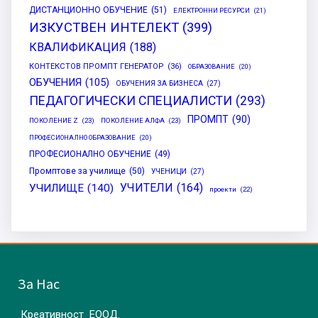
ДИСТАНЦИОННО ОБУЧЕНИЕ
(51)
ЕЛЕКТРОННИ РЕСУРСИ
(21)
ИЗКУСТВЕН ИНТЕЛЕКТ
(399)
КВАЛИФИКАЦИЯ
(188)
КОНТЕКСТОВ ПРОМПТ ГЕНЕРАТОР
(36)
ОБРАЗОВАНИЕ
(20)
ОБУЧЕНИЯ
(105)
ОБУЧЕНИЯ ЗА БИЗНЕСА
(27)
ПЕДАГОГИЧЕСКИ СПЕЦИАЛИСТИ
(293)
ПРОМПТ
(90)
ПОКОЛЕНИЕ Z
(23)
ПОКОЛЕНИЕ АЛФА
(23)
ПРОФЕСИОНАЛНО ОБРАЗОВАНИЕ
(20)
ПРОФЕСИОНАЛНО ОБУЧЕНИЕ
(49)
Промптове за училище
(50)
УЧЕНИЦИ
(27)
УЧИТЕЛИ
(164)
УЧИЛИЩЕ
(140)
проекти
(22)
За Нас
Креативност ЕООД.