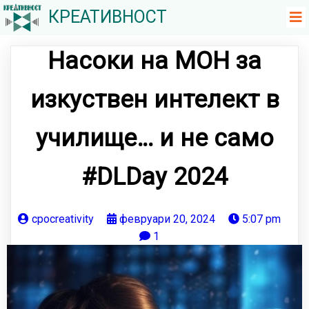
КРЕАТИВНОСТ
Насоки на МОН за
изкуствен интелект в
училище… и не само
#DLDay 2024
cpocreativity
февруари 20, 2024
5:07 pm
1