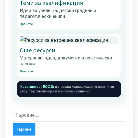
Теми за квалификация
Идеи за училища, детски градини и
педагогически екипи.
Прочети
Още ресурси
Материали, идеи, документи и практически
насоки.
Виж още
Креативност ЕООД:
вътрешна квалификация с практичен
резултат, готови идеи и приложими решения.
Търсене
за: