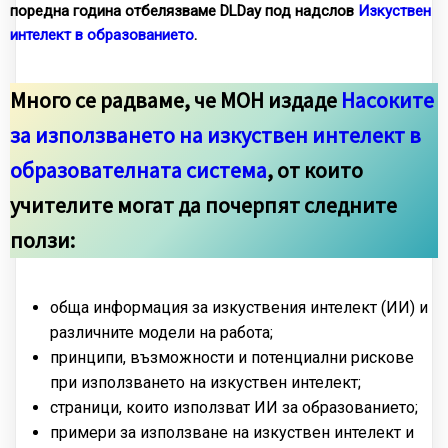
поредна година отбелязваме DLDay под надслов
Изкуствен
интелект в образованието
.
Много се радваме, че МОН издаде
Насоките
за използването на изкуствен интелект в
образователната система
, от които
учителите могат да почерпят следните
ползи:
обща информация за изкуствения интелект (ИИ) и
различните модели на работа;
принципи, възможности и потенциални рискове
при използването на изкуствен интелект;
страници, които използват ИИ за образованието;
примери за използване на изкуствен интелект и