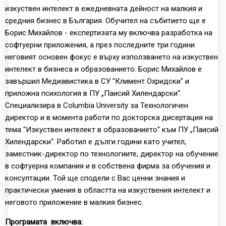
изкуствен интелект в ежедневната дейност на малкия и
средния бизнес в България. Обучител на събитието ще е
Борис Михайлов - експертизата му включва разработка на
софтуерни приложения, а през последните три години
неговият основен фокус е върху използването на изкуствен
интелект в бизнеса и образованието. Борис Михайлов е
завършил Медиавистика в СУ "Климент Охридски" и
приложна психология в ПУ „Паисий Хилендарски“.
Специализира в Columbia University за Технологичен
директор и в момента работи по докторска дисертация на
тема "Изкуствен интелект в образованието" към ПУ „Паисий
Хилендарски“. Работил е дълги години като учител,
заместник-директор по технологиите, директор на обучение
в софтуерна компания и в собствена фирма за обучения и
консултации. Той ще сподели с Вас ценни знания и
практически умения в областта на изкуствения интелект и
неговото приложение в малкия бизнес.
Програмата включва: