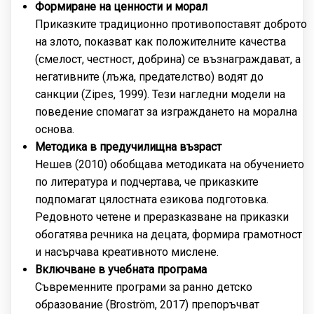
Формиране на ценности и морал
Приказките традиционно противопоставят доброто
на злото, показват как положителните качества
(смелост, честност, добрина) се възнаграждават, а
негативните (лъжа, предателство) водят до
санкции (Zipes, 1999). Тези нагледни модели на
поведение спомагат за изграждането на морална
основа.
Методика в предучилищна възраст
Нешев (2010) обобщава методиката на обучението
по литература и подчертава, че приказките
подпомагат цялостната езикова подготовка.
Редовното четене и преразказване на приказки
обогатява речника на децата, формира грамотност
и насърчава креативното мислене.
Включване в учебната програма
Съвременните програми за ранно детско
образование (Broström, 2017) препоръчват