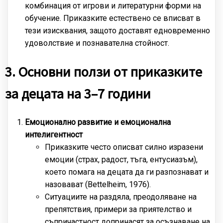
комбинация от игрови и литературни форми на
обучение. Приказките естествено се вписват в
тези изисквания, защото доставят едновременно
удоволствие и познавателна стойност.
3. Основни ползи от приказките
за децата на 3–7 години
Емоционално развитие и емоционална
интелигентност
Приказките често описват силно изразени
емоции (страх, радост, тъга, ентусиазъм),
което помага на децата да ги разпознават и
назовават (Bettelheim, 1976).
Ситуациите на раздяла, преодоляване на
препятствия, примери за приятелство и
съпричастност допринасят за осъзнаване на