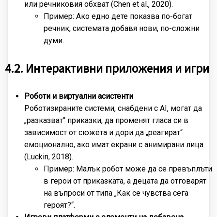
или речниковия обхват (Chen et al., 2020).
Пример: Ако едно дете показва по-богат
речник, системата добавя нови, по-сложни
думи.
4.2. Интерактивни приложения и игри
Роботи и виртуални асистенти
Роботизираните системи, снабдени с AI, могат да
„разказват“ приказки, да променят гласа си в
зависимост от сюжета и дори да „реагират“
емоционално, ако имат екрани с анимирани лица
(Luckin, 2018).
Пример: Малък робот може да се превъплъти
в герои от приказката, а децата да отговарят
на въпроси от типа „Как се чувства сега
героят?“.