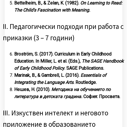
Bettelheim, B., & Zelan, K. (1982).
On Learning to Read:
The Child's Fascination with Meaning.
II. Педагогически подходи при работа с
приказки (3 – 7 години)
Broström, S. (2017). Curriculum in Early Childhood
Education. In Miller, L. et al. (Eds.),
The SAGE Handbook
of Early Childhood Policy
. SAGE Publications.
Marinak, B., & Gambrell, L. (2016).
Essentials of
Integrating the Language Arts
. Routledge.
Нешев, Н. (2010).
Методика на обучението по
литература в детската градина.
София: Просвета.
III. Изкуствен интелект и неговото
приложение в образованието