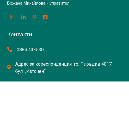
Божана Михайлова - управител
Контакти
0884 433530
Адрес за кореспонденция: гр. Пловдив 4017,
бул. „Източен“
cpocreativity@gmail.com
Връзки
Начало
За нас