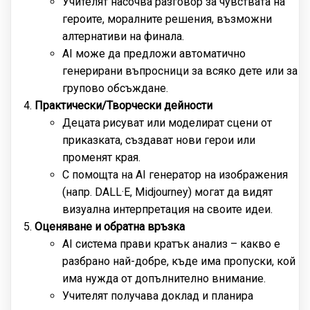
Учителят насочва разговор за чувствата на
героите, моралните решения, възможни
алтернативи на финала.
AI може да предложи автоматично
генерирани въпросници за всяко дете или за
групово обсъждане.
Практически/Творчески дейности
Децата рисуват или моделират сцени от
приказката, създават нови герои или
променят края.
С помощта на AI генератор на изображения
(напр. DALL·E, Midjourney) могат да видят
визуална интерпретация на своите идеи.
Оценяване и обратна връзка
AI система прави кратък анализ – какво е
разбрано най-добре, къде има пропуски, кой
има нужда от допълнително внимание.
Учителят получава доклад и планира