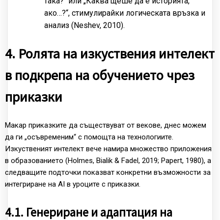
така?“ или „Каква щеше да е историята,
ако…?“, стимулирайки логическата връзка и
анализ (Neshev, 2010).
4. Ролята на изкуствения интелект
в подкрепа на обучението чрез
приказки
Макар приказките да съществуват от векове, днес можем
да ги „осъвременим“ с помощта на технологиите.
Изкуственият интелект вече намира множество приложения
в образованието (Holmes, Bialik & Fadel, 2019; Papert, 1980), а
следващите подточки показват конкретни възможности за
интегриране на AI в уроците с приказки.
4.1. Генериране и адаптация на