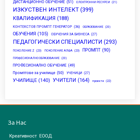
ДИСТАНЦИОННО ОБУЧЕНИЕ
(51)
ЕЛЕКТРОННИ РЕСУРСИ
(21)
ИЗКУСТВЕН ИНТЕЛЕКТ
(399)
КВАЛИФИКАЦИЯ
(188)
КОНТЕКСТОВ ПРОМПТ ГЕНЕРАТОР
(36)
ОБРАЗОВАНИЕ
(20)
ОБУЧЕНИЯ
(105)
ОБУЧЕНИЯ ЗА БИЗНЕСА
(27)
ПЕДАГОГИЧЕСКИ СПЕЦИАЛИСТИ
(293)
ПРОМПТ
(90)
ПОКОЛЕНИЕ Z
(23)
ПОКОЛЕНИЕ АЛФА
(23)
ПРОФЕСИОНАЛНО ОБРАЗОВАНИЕ
(20)
ПРОФЕСИОНАЛНО ОБУЧЕНИЕ
(49)
Промптове за училище
(50)
УЧЕНИЦИ
(27)
УЧИТЕЛИ
(164)
УЧИЛИЩЕ
(140)
проекти
(22)
За Нас
Креативност ЕООД.