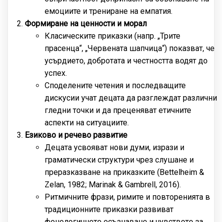
емоциите и трениране на емпатия.
Формиране на ценности и морал
Класическите приказки (напр. „Трите
прасенца“, „Червената шапчица“) показват, че
усърдието, добротата и честността водят до
успех.
Споделените четения и последващите
дискусии учат децата да разглеждат различни
гледни точки и да преценяват етичните
аспекти на ситуациите.
Езиково и речево развитие
Децата усвояват нови думи, изрази и
граматически структури чрез слушане и
преразказване на приказките (Bettelheim &
Zelan, 1982; Marinak & Gambrell, 2016).
Ритмичните фрази, римите и повторенията в
традиционните приказки развиват
фонологичното осъзнаване и чувството за