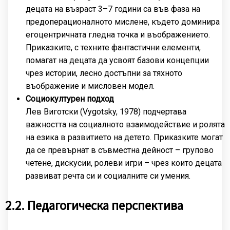
децата на възраст 3–7 години са във фаза на
предоперационалното мислене, където доминира
егоцентричната гледна точка и въображението.
Приказките, с техните фантастични елементи,
помагат на децата да усвоят базови концепции
чрез истории, лесно достъпни за тяхното
въображение и мисловен модел.
Социокултурен подход
Лев Виготски (Vygotsky, 1978) подчертава
важността на социалното взаимодействие и ролята
на езика в развитието на детето. Приказките могат
да се превърнат в съвместна дейност – групово
четене, дискусии, ролеви игри – чрез които децата
развиват речта си и социалните си умения.
2.2. Педагогическа перспектива