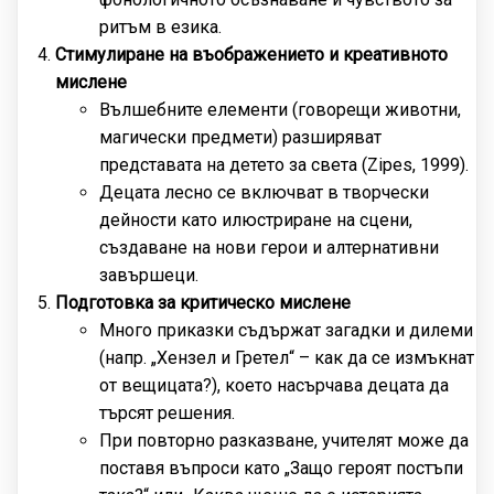
ритъм в езика.
Стимулиране на въображението и креативното
мислене
Вълшебните елементи (говорещи животни,
магически предмети) разширяват
представата на детето за света (Zipes, 1999).
Децата лесно се включват в творчески
дейности като илюстриране на сцени,
създаване на нови герои и алтернативни
завършеци.
Подготовка за критическо мислене
Много приказки съдържат загадки и дилеми
(напр. „Хензел и Гретел“ – как да се измъкнат
от вещицата?), което насърчава децата да
търсят решения.
При повторно разказване, учителят може да
поставя въпроси като „Защо героят постъпи