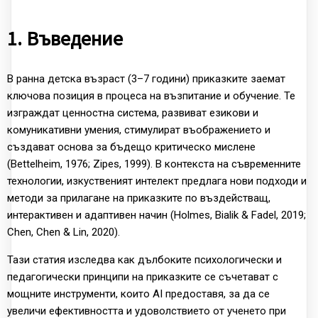
1. Въведение
В ранна детска възраст (3–7 години) приказките заемат
ключова позиция в процеса на възпитание и обучение. Те
изграждат ценностна система, развиват езикови и
комуникативни умения, стимулират въображението и
създават основа за бъдещо критическо мислене
(Bettelheim, 1976; Zipes, 1999). В контекста на съвременните
технологии, изкуственият интелект предлага нови подходи и
методи за прилагане на приказките по въздействащ,
интерактивен и адаптивен начин (Holmes, Bialik & Fadel, 2019;
Chen, Chen & Lin, 2020).
Тази статия изследва как дълбоките психологически и
педагогически принципи на приказките се съчетават с
мощните инструменти, които AI предоставя, за да се
увеличи ефективността и удоволствието от ученето при