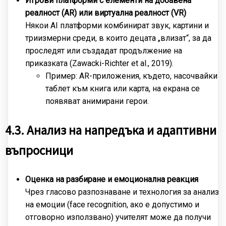
Игрови платформи с елементи на добавена
реалност (AR) или виртуална реалност (VR)
Някои AI платформи комбинират звук, картини и
триизмерни среди, в които децата „влизат“, за да
проследят или създадат продължение на
приказката (Zawacki-Richter et al., 2019).
Пример: AR-приложения, където, насочвайки
таблет към книга или карта, на екрана се
появяват анимирани герои.
4.3. Анализ на напредъка и адаптивни
въпросници
Оценка на разбиране и емоционална реакция
Чрез гласово разпознаване и технология за анализ
на емоции (face recognition, ако е допустимо и
отговорно използвано) учителят може да получи