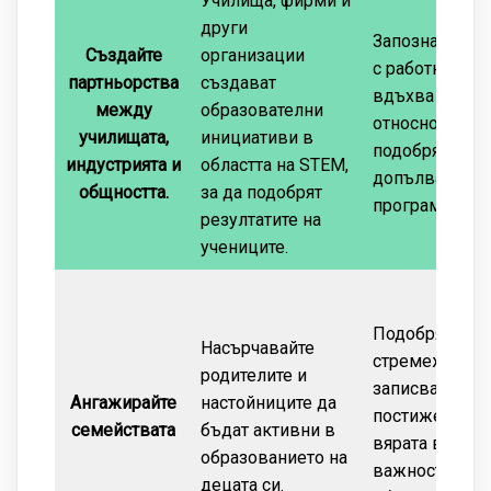
Училища, фирми и
други
Запознава уч
Създайте
организации
с работното м
партньорства
създават
вдъхва ентус
между
образователни
относно STEM
училищата,
инициативи в
подобрява и
индустрията и
областта на STEM,
допълва учеб
общността.
за да подобрят
програма.
резултатите на
учениците.
Подобрява
Насърчавайте
стремежа,
родителите и
записването,
Ангажирайте
настойниците да
постиженията
семействата
бъдат активни в
вярата във
образованието на
важността на
децата си.