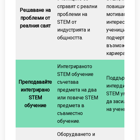
справят с реални
повиши
Решаване на
проблеми на
мотивацията 
проблеми от
STEM от
интереса на
реалния свят
индустрията и
учениците и д
общността.
подчертае
възможностит
кариера.
Интегрираното
STEM обучение
Поддържа
Преподавайте
съчетава
интердисципл
интегрирано
предмета на два
STEM умения;
STEM
или повече STEM
да засили инт
обучение
предмета в
на учениците.
съвместно
обучение.
Оборудването и