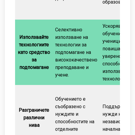
образованието
Ускорява
Селективно
обучението на
Използвайте
използване на
учениците,
технологиите
технологии за
повишава
като средство
подпомагане на
увереността и
за
висококачествено
способността 
подпомагане
преподаване и
използване н
учене.
технологиите.
Обучението е
съобразено с
Поддържа вс
Разграничете
нуждите и
нужди на учен
различни
способностите на
независимо о
нива
отделните
началната точк