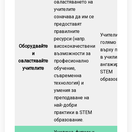
овластяването на
учителите
означава да им се
предоставят
правилните
Учителите има
ресурси (напр.
голямо влиян
Оборудвайте
висококачествени
върху постиж
и
възможности за
в училище и
овластявайте
професионално
ангажираност
учителите
обучение,
STEM
съвременна
образованието
технология) и
умения за
преподаване на
най-добри
практики в STEM
образование.