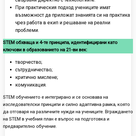
При практическия подход учениците имат
възможност да приложат знанията си на практика
чрез работа в екип и решаване на реални
проблеми.
STEM обхваща и 4-те принципа, идентифицирани като
ключови в образованието на 21-ви век:
творчество;
сътрудничество;
критично мислене;
комуникация.
STEM обучението е интегрирано и се основава на
изследователски принципи и силно адаптивна рамка, която
да отговаря на различните нужди на учениците. Вграждането
на STEM в учебния план е въпрос на подготовка и
предварително обучение.