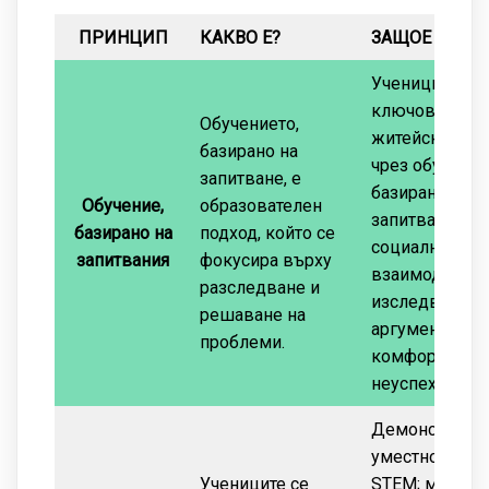
ПРИНЦИП
КАКВО Е?
ЗАЩОЕ ВАЖН
Учениците нау
ключови STE
Обучението,
житейски уме
базирано на
чрез обучение
запитване, е
базирано на
Обучение,
образователен
запитвания:
базирано на
подход, който се
социално
запитвания
фокусира върху
взаимодейств
разследване и
изследване,
решаване на
аргументация,
проблеми.
комфорт при
неуспех
Демонстрира
уместността н
Учениците се
STEM; може д