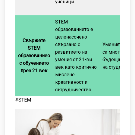
ученици.
STEM
образованието е
целенасочено
Свържете
свързано с
Уменията на 2
STEM
развитието на
са много ценн
образованиео
умения от 21-ви
бъдещата кар
с обучението
век като критично
на студентите.
през 21 век
мислене,
креативност и
сътрудничество.
#STEM