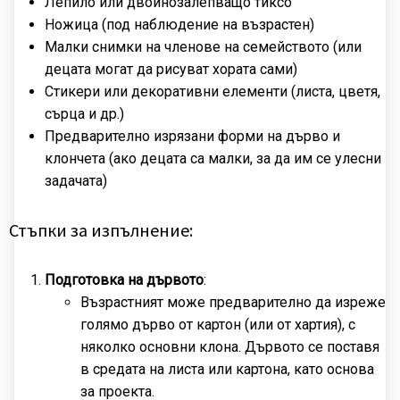
Лепило или двойнозалепващо тиксо
Ножица (под наблюдение на възрастен)
Малки снимки на членове на семейството (или
децата могат да рисуват хората сами)
Стикери или декоративни елементи (листа, цветя,
сърца и др.)
Предварително изрязани форми на дърво и
клончета (ако децата са малки, за да им се улесни
задачата)
Стъпки за изпълнение:
Подготовка на дървото
:
Възрастният може предварително да изреже
голямо дърво от картон (или от хартия), с
няколко основни клона. Дървото се поставя
в средата на листа или картона, като основа
за проекта.