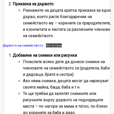
Приказка за дървото
:
Разкажете на децата кратка приказка за едно
дърво, което расте благодарение на
семейството му – корените са прародителите,
а клончетата и листата са различните членове
на семейството.
Дървото-на-семейството
Изтегляне
Добавяне на снимки или рисунки
:
Помолете всяко дете да донесе снимки на
членовете на семейството си (родители, баби
и дядовци, братя и сестри).
Ако няма снимки, децата могат да нарисуват
своята майка, баща, баба и т.н.
Те ще трябва да залепят снимките или
рисунките върху дървото на подходящите
места – по-нагоре за мама и татко, по-близо
до корените за баба и дядо.