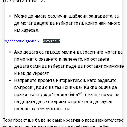
Полезни съвети:
Може да имате различни шаблони за дървета, за
да могат децата да избират този, който най-много
им харесва.
Родословно-дърво-2
Изтегляне
Ако децата са твърде малки, възрастните могат да
помогнат с рязането и лепенето, но оставете
децата сами да изберат къде да поставят снимките
и как да украсят.
Направете проекта интерактивен, като задавате
въпроси: „Кой е на тази снимка? Какво обича да
прави твоят дядо/твоята баба?“ Това ще помогне
на децата да се свържат с проекта и да научат
повече за семейството си.
Този проект ще бъде не само креативно предизвикателство
за децата, но и ще им помогне да разберат по-добре