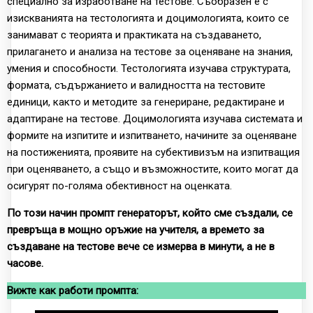
специално за изработване на тестове. Съобразен е с
изискванията на тестологията и доцимологията, които се
занимават с теорията и практиката на създаването,
прилагането и анализа на тестове за оценяване на знания,
умения и способности. Тестологията изучава структурата,
формата, съдържанието и валидността на тестовите
единици, както и методите за генериране, редактиране и
адаптиране на тестове. Доцимологията изучава системата и
формите на изпитите и изпитването, начините за оценяване
на постиженията, проявите на субективизъм на изпитващия
при оценяването, а също и възможностите, които могат да
осигурят по-голяма обективност на оценката.
По този начин промпт генераторът, който сме създали, се
превръща в мощно оръжие на учителя, а времето за
създаване на тестове вече се измерва в минути, а не в
часове.
Вижте как работи промпта: