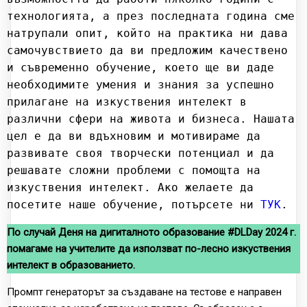
технологията, а през последната година сме 
натрупали опит, който на практика ни дава 
самочувствието да ви предложим качествено 
и съвременно обучение, което ще ви даде 
необходимите умения и знания за успешно 
прилагане на изкуствения интелект в 
различни сфери на живота и бизнеса. Нашата 
цел е да ви вдъхновим и мотивираме да 
развивате своя творчески потенциал и да 
решавате сложни проблеми с помощта на 
изкуствения интелект. Ако желаете да 
посетите наше обучение, потърсете ни 
ТУК
По случай Деня на дигиталното образование #DLDay 2024 г.
помагаме на учителите да използват по-лесно изкуствения
интелект в образованието.
Промпт генераторът за създаване на тестове е направен