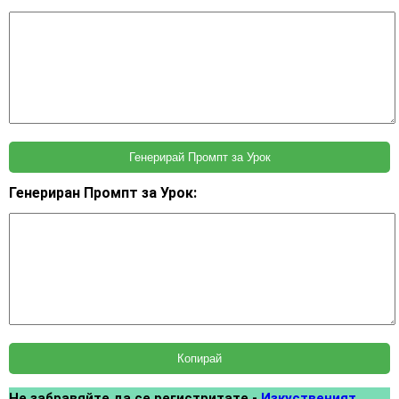
Генерирай Промпт за Урок
Генериран Промпт за Урок:
Копирай
Не забравяйте да се регистритате -
Изкуственият