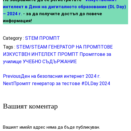
интелект в Деня на дигиталното образование (DL Day)
– 2024 г.
- за да получите достъп до повече
информация!
Category :
STEM
ПРОМПТ
Tags :
STEM/STEAM
ГЕНЕРАТОР НА ПРОМПТОВЕ
ИЗКУСТВЕН ИНТЕЛЕКТ
ПРОМПТ
Промптове за
училище
УЧЕБНО СЪДЪРЖАНИЕ
Previous
Ден на безопасния интернет 2024 г.
Next
Промпт генератор за тестове #DLDay 2024
Вашият коментар
Вашият имейл адрес няма да бъде публикуван.