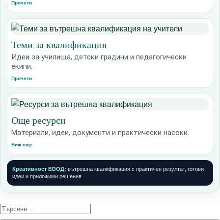
Прочети
Теми за квалификация
Идеи за училища, детски градини и педагогически
екипи.
Прочети
Още ресурси
Материали, идеи, документи и практически насоки.
Виж още
Креативност ЕООД:
вътрешна квалификация с практичен резултат, готови
идеи и приложими решения.
Търсене