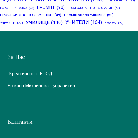
ПОКОЛЕНИЕ Z
(23)
ПРОМПТ
(90)
ПОКОЛЕНИЕ АЛФА
(23)
ПРОФЕСИОНАЛНО ОБРАЗОВАНИЕ
(20)
ПРОФЕСИОНАЛНО ОБУЧЕНИЕ
(49)
Промптове за училище
(50)
УЧИТЕЛИ
(164)
УЧИЛИЩЕ
(140)
УЧЕНИЦИ
(27)
проекти
(22)
За Нас
Креативност ЕООД.
Божана Михайлова - управител
Контакти