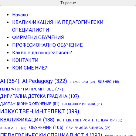
за:
Начало
КВАЛИФИКАЦИЯ НА ПЕДАГОГИЧЕСКИ
СПЕЦИАЛИСТИ
ФИРМЕНИ ОБУЧЕНИЯ
ПРОФЕСИОНАЛНО ОБУЧЕНИЕ
Какво е да си креативен?
КОНТАКТИ
КОИ СМЕ НИЕ?
AI
(354)
AI Pedagogy
(322)
БИЗНЕС
(40)
STEM/STEAM
(22)
ГЕНЕРАТОР НА ПРОМПТОВЕ
(77)
ДИГИТАЛНА ДЕТСКА ГРАДИНА
(107)
ДИСТАНЦИОННО ОБУЧЕНИЕ
(51)
ЕЛЕКТРОННИ РЕСУРСИ
(21)
ИЗКУСТВЕН ИНТЕЛЕКТ
(399)
КВАЛИФИКАЦИЯ
(188)
КОНТЕКСТОВ ПРОМПТ ГЕНЕРАТОР
(36)
ОБУЧЕНИЯ
(105)
ОБУЧЕНИЯ ЗА БИЗНЕСА
(27)
ОБРАЗОВАНИЕ
(20)
ПЕДАГОГИЧЕСКИ СПЕЦИАЛИСТИ
(293)