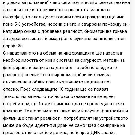
и „лесни за ползване“ - ако сега почти всяко семейство има
лаптоп и всеки втори жител на планетата използва
смартфон, то след десет години всеки гражданин ще има
поне 5-6 устройства, носени с него и свързани помежду си -
например очила с добавена реалност, биометрична гривна
за здравеопазване и смартфон с функция за интелигентен
портфейл.
С нарастването на обема на информацията ще нараства
необходимостта от нови системи за сигурност, методи за
филтриране и защита на данните - особено след като
разпространението на широкомащабни системи за
съхранение в облак прави изтичането на данни по-
опасно. През следващите 10 години ще се появят
технологии за много точно разпознаване на интернет
потребители, ще бъде възможно да се проследява всяко
кликване. Технологиите от шпионски и научно-фантастични
филми ще станат реалност - потребителят на устройството
може да бъде идентифициран не само чрез сканиране на
пръстов отпечатък или ретина, но и чрез ДНК анализ.