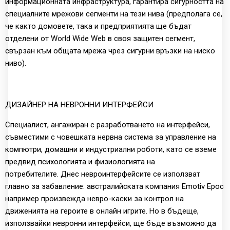
информационната инфраструктура, гарантира сигурността на
специалните мрежови сегменти на тези нива (предполага се,
че както домовете, така и предприятията ще бъдат
отделени от World Wide Web в своя защитен сегмент,
свързан към общата мрежа чрез сигурни връзки на ниско
ниво).
ДИЗАЙНЕР НА НЕВРОННИ ИНТЕРФЕЙСИ
Специалист, ангажиран с разработването на интерфейси,
съвместими с човешката нервна система за управление на
компютри, домашни и индустриални роботи, като се вземе
предвид психологията и физиологията на
потребителите. Днес невроинтерфейсите се използват
главно за забавление: австралийската компания Emotiv Epoc
например произвежда невро-каски за контрол на
движенията на героите в онлайн игрите. Но в бъдеще,
използвайки невронни интерфейси, ще бъде възможно да