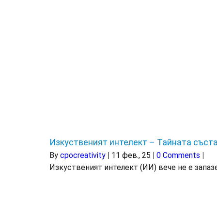
Изкуственият интелект – Тайната съста
By
cpocreativity
|
11
фев., 25
|
0 Comments
|
Изкуственият интелект (ИИ) вече не е запаз