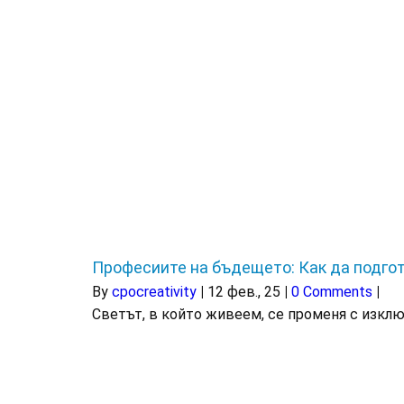
Професиите на бъдещето: Как да подго
By
cpocreativity
|
12
фев., 25
|
0 Comments
|
Светът, в който живеем, се променя с изклю