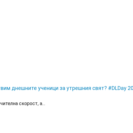
твим днешните ученици за утрешния свят? #DLDay 2
чителна скорост, а…