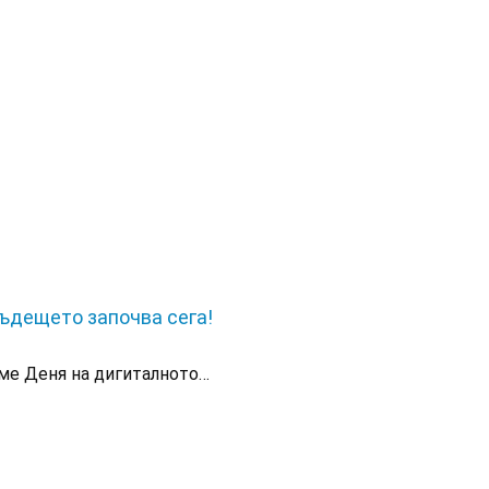
Бъдещето започва сега!
аме Деня на дигиталното…