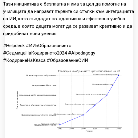
Тази инициатива е безплатна и има за цел да помогне на
училищата да направят първите си стъпки към интеграцията
на ИИ, като създадат по-адаптивна и ефективна учебна
среда, в която децата могат да се развиват креативно и да
придобиват нови умения.
#Helpdesk #ИИвОбразованието
#СедмицаНаКодирането2024 #AIpedagogy
#КодиранеНаКласа #ОбразованиеСИИ