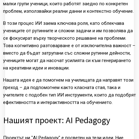
малки групи ученици, които работят заедно по конкретен
проблем, използвайки реални данни и контекстно обучение.
В този процес ИИ заема ключова роля, като облекчава
учениците от рутинните и сложни задачи и им позволява да
се фокусират върху творческото решаване на проблеми.
Това когнитивно разтоварване е от изключителна важност –
вместо да бъдат затрупани със сложни рутинни дейности,
учениците могат да насочат усилията си към генерирането
на креативни идеи и иновации.
Нашата идея е да помогнем на училищата да направят този
преход – да подпомогнем както класната стая, така и
учителите с подобен тип ИИ инструменти, които да подобрят
ефективността и интерактивността на обучението.
Нашият проект: AI Pedagogy
Проектът ни "AI Pedagogy" е посветен на тези идеи. Ние