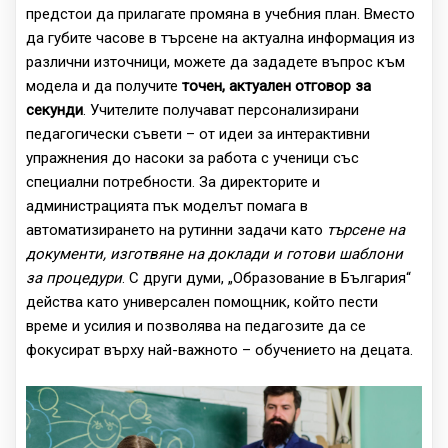
предстои да прилагате промяна в учебния план. Вместо
да губите часове в търсене на актуална информация из
различни източници, можете да зададете въпрос към
модела и да получите
точен, актуален отговор за
секунди
. Учителите получават персонализирани
педагогически съвети – от идеи за интерактивни
упражнения до насоки за работа с ученици със
специални потребности. За директорите и
администрацията пък моделът помага в
автоматизирането на рутинни задачи като
търсене на
документи, изготвяне на доклади и готови шаблони
за процедури
. С други думи, „Образование в България“
действа като универсален помощник, който пести
време и усилия и позволява на педагозите да се
фокусират върху най-важното – обучението на децата.