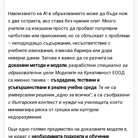
Навлизането на AI в образованието може да бъде нож
с две остриета, ако става без нужния опит. Много
учители са изкушени просто да пробват популярни
чатботове или приложения, но се сблъскват с проблеми
– неподходящо съдържание, несъответствие с
учебните изисквания, езикова бариера или дори
неверни данни. Затова е важно да се разчита на
доказани методи и модели
, разработени
специално за
образователни цели
. Моделите на Креативност ЕООД
са именно такива –
създадени, тествани и
усъвършенствани в реална учебна среда
. Те не са
универсални решения „едно за всички“, а са
съобразени
с българския контекст и нужди на училищата
, което
минимизира риска от грешки или културни
недоразумения.
Още едно голямо предимство на доказаните модели е,
че идват с
необходимата подкрепа и обучение
.