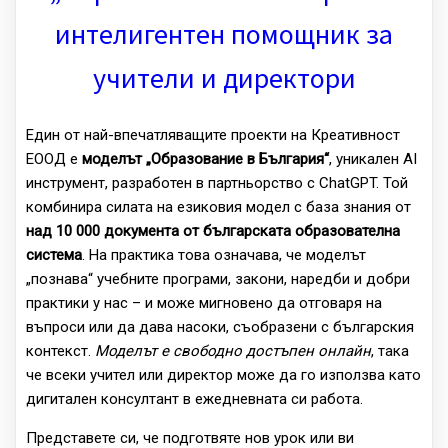
интелигентен помощник за
учители и директори
Един от най-впечатляващите проекти на Креативност
ЕООД е
моделът „Образование в България“
, уникален AI
инструмент, разработен в партньорство с ChatGPT. Той
комбинира силата на езиковия модел с база знания от
над 10 000 документа от българската образователна
система
. На практика това означава, че моделът
„познава“ учебните програми, закони, наредби и добри
практики у нас – и може мигновено да отговаря на
въпроси или да дава насоки, съобразени с българския
контекст.
Моделът е свободно достъпен онлайн
, така
че всеки учител или директор може да го използва като
дигитален консултант в ежедневната си работа.
Представете си, че подготвяте нов урок или ви