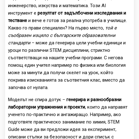
инженерство, изкуства и математика. Този AI
инструмент е
резултат от задълбочени изследвания и
тестване
и вече е готов за реална употреба в училище.
Какво го прави специален? На първо място,
той е
съобразен изцяло с българските образователни
стандарти
– може да генерира цели учебни единици и
уроци по различни STEM дисциплини, стриктно
съответстващи на нашите учебни програми. С негова
помощ един учител например по физика или биология
може за минути да получи скелет на урок, който
покрива изискванията за съответния клас, вместо да
започва от нулата.
Моделът не спира дотук –
генерира и разнообразни
лабораторни упражнения и проекти
, които да направят
ученето по-практично и ангажиращо. Например, ако
подготвяте практическо занимание по химия, STEM
Guide може да ви предложи идея за експеримент,
описани стъпки за безопасност и дори списък с