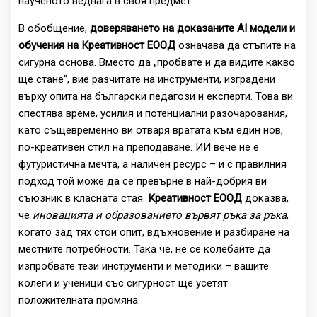
наученото веднага в своя предмет.
В обобщение,
доверяването на доказаните AI модели и
обучения на Креативност ЕООД
означава да стъпите на
сигурна основа. Вместо да „пробвате и да видите какво
ще стане“, вие разчитате на инструменти, изградени
върху опита на български педагози и експерти. Това ви
спестява време, усилия и потенциални разочарования,
като същевременно ви отваря вратата към един нов,
по-креативен стил на преподаване. ИИ вече не е
футуристична мечта, а наличен ресурс – и с правилния
подход той може да се превърне в най-добрия ви
съюзник в класната стая.
Креативност ЕООД
доказва,
че
иновацията и образованието вървят ръка за ръка
,
когато зад тях стои опит, вдъхновение и разбиране на
местните потребности. Така че, не се колебайте да
изпробвате тези инструменти и методики – вашите
колеги и ученици със сигурност ще усетят
положителната промяна.