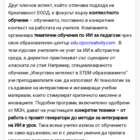
Друг ключов аспект, който отличава подхода на
Креативност ЕООД, е фокусът върху
контекстното
обучение
– обучението, поставено в конкретния
контекст на работата на учителя. Компанията
организира
тематични обучения по ИИ за педагози
чрез
своя образователен център
edu.cpocreativity.com
. В
тези курсове учителите не учат за ИИ в абстрактна
среда, а
директно практикуват със сценарии от
класната си стая
. Например, специализираното
обучение „Изкуствен интелект в STEM образованието“
учи преподавателите как да използват AI технологии за
създаване на интерактивни и ангажиращи учебни
материали, които стимулират критичното мислене и
иновациите. Подобни програми, включително одобрени
от МОН, дават на участниците
конкретни техники – от
работа с промпт генератори до методи за интегриране
на ИИ в урок
. Така всеки учител излиза от обучението
не само вдъхновен, но и с
реални умения
да прилага