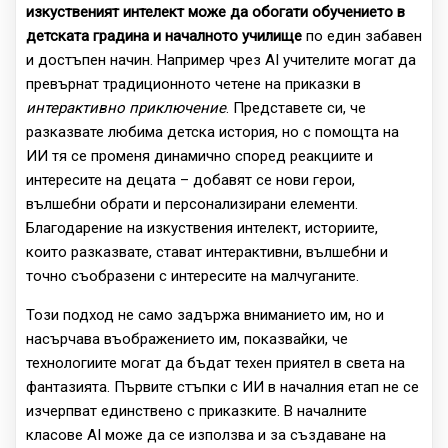
изкуственият интелект може да обогати обучението в
детската градина и началното училище
по един забавен
и достъпен начин. Например чрез AI учителите могат да
превърнат традиционното четене на приказки в
интерактивно приключение
. Представете си, че
разказвате любима детска история, но с помощта на
ИИ тя се променя динамично според реакциите и
интересите на децата – добавят се нови герои,
вълшебни обрати и персонализирани елементи.
Благодарение на изкуствения интелект, историите,
които разказвате, стават интерактивни, вълшебни и
точно съобразени с интересите на малчуганите.
Този подход не само задържа вниманието им, но и
насърчава въображението им, показвайки, че
технологиите могат да бъдат техен приятел в света на
фантазията. Първите стъпки с ИИ в началния етап не се
изчерпват единствено с приказките. В началните
класове AI може да се използва и за създаване на