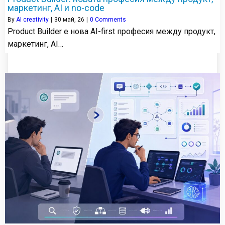
маркетинг, AI и no-code
By
AI creativity
|
30
май, 26
|
0 Comments
Product Builder е нова AI-first професия между продукт,
маркетинг, AI…