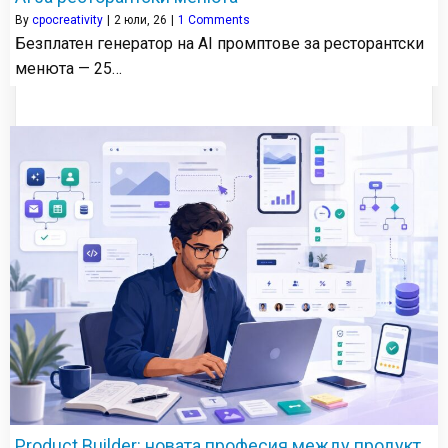
By
cpocreativity
|
2
юли, 26
|
1 Comments
Безплатен генератор на AI промптове за ресторантски
менюта — 25…
Product Builder: новата професия между продукт,