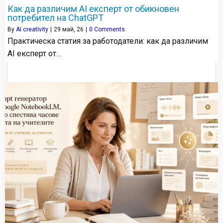
Как да различим AI експерт от обикновен
потребител на ChatGPT
By
AI creativity
|
29
май, 26
|
0 Comments
Практическа статия за работодатели: как да различим
AI експерт от…