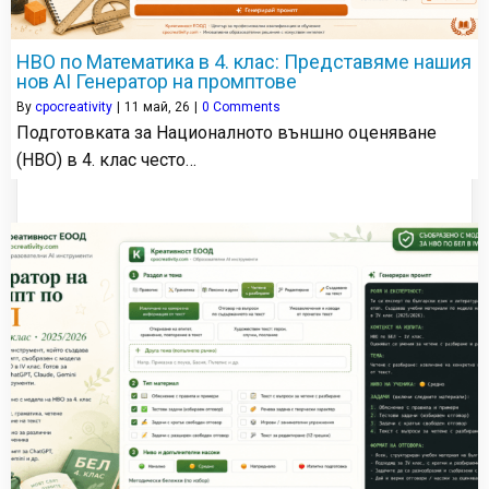
НВО по Математика в 4. клас: Представяме нашия
нов AI Генератор на промптове
By
cpocreativity
|
11
май, 26
|
0 Comments
Подготовката за Националното външно оценяване
(НВО) в 4. клас често…