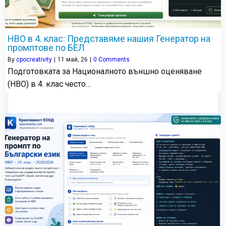
НВО в 4. клас: Представяме нашия Генератор на
промптове по БЕЛ
By
cpocreativity
|
11
май, 26
|
0 Comments
Подготовката за Националното външно оценяване
(НВО) в 4. клас често…