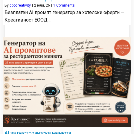
By
cpocreativity
|
2
юли, 26
|
1 Comments
Безплатен AI промпт генератор за хотелски оферти —
Креативност ЕООД…
AI за ресторантски менюта