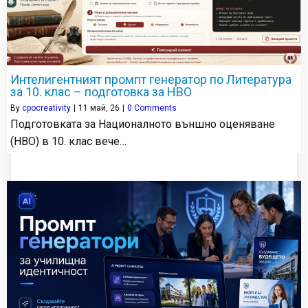
Интелигентният промпт генератор по Литература
за 10. клас – подготовка за НВО
By
cpocreativity
|
11
май, 26
|
0 Comments
Подготовката за Националното външно оценяване
(НВО) в 10. клас вече…