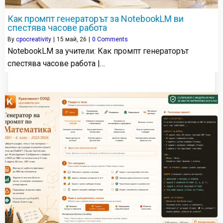
Как промпт генераторът за NotebookLM ви
спестява часове работа
By
cpocreativity
|
15
май, 26
|
0 Comments
NotebookLM за учители: Как промпт генераторът
спестява часове работа |…