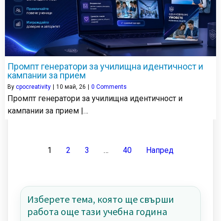
Промпт генератори за училищна идентичност и
кампании за прием
By
cpocreativity
|
10
май, 26
|
0 Comments
Промпт генератори за училищна идентичност и
кампании за прием |…
1
2
3
…
40
Напред
Изберете тема, която ще свърши
работа още тази учебна година