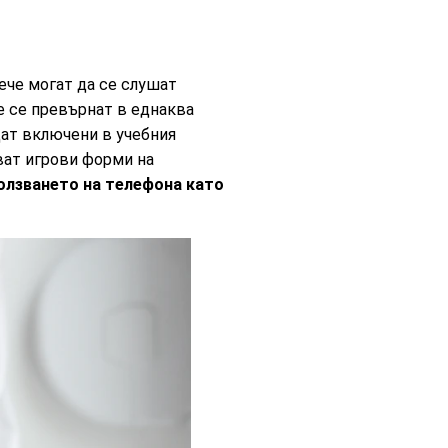
ече могат да се слушат
е се превърнат в еднаква
ат включени в учебния
ват игрови форми на
олзването на телефона като