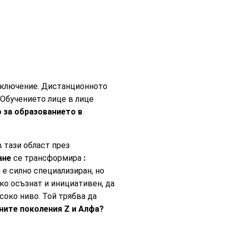
изключение. Дистанционното
. Обучението лице в лице
 за образованието в
 тази област през
ане
се трансформира
:
 е силно специализиран, но
ко осъзнат и инициативен, да
соко ниво. Той трябва да
лните поколения
Z и Алфа?