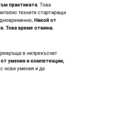
към практиката
. Това
ючително техните стартиращи
 едновременно
. Никой от
я. Това време отмина.
 превръща в непрекъснат
 от умения и компетенции,
с нови умения и да