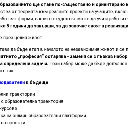
бразованието ще стане по-съществено и ориентирано 
ества от теорията към реалните проекти на учащите, вкл
работват форми, в които студентът може да учи и работи
ка 5 години да завърши, за да започне своята реализаци
е през целия живот
тава да бъде етап в началото на независимия живот и се
ятието „професия“ остарява - заменя се с гъвкав набор
а определени задачи.
Този набор може да бъде допълнен 
от тях.
подаватели
в бъдеще
елни траектории
 с образователна траектория
 курсове
ка на онлайн образователни платформи
 по проекти