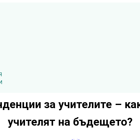
Я
И
денции за учителите – ка
учителят на бъдещето?