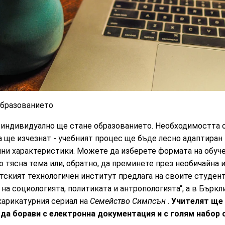
образованието
о-индивидуално ще стане образованието. Необходимостта 
а ще изчезнат - учебният процес ще бъде лесно адаптиран
ни характеристики. Можете да изберете формата на обуче
 тясна тема или, обратно, да преминете през необичайна
ският технологичен институт предлага на своите студенти
на социологията, политиката и антропологията“, а в Бъркл
карикатурния сериал на
Семейство Симпсън
.
Учителят ще 
да борави с електронна документация и с голям набор 