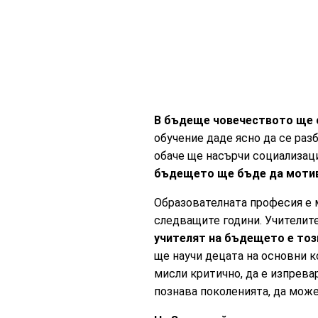
В бъдеще човечеството ще с
обучение даде ясно да се разб
обаче ще насърчи социализац
бъдещето ще бъде да мотиви
Образователната професия е м
следващите години. Учителит
учителят на бъдещето е този
ще научи децата на основни к
мисли критично, да е изпрева
познава поколенията, да може