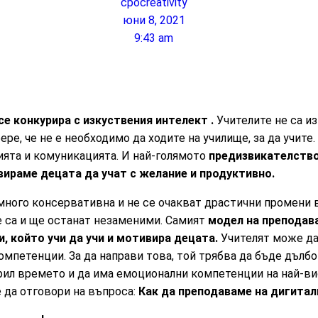
cpocreativity
юни 8, 2021
9:43 am
е конкурира с изкуствения интелект .
Учителите не са 
ере, че не е необходимо да ходите на училище, за да учите
ията и комуникацията. И най-голямото
предизвикателство
раме децата да учат с желание и продуктивно.
ного консервативна и не се очакват драстични промени в
е са и ще останат незаменими. Самият
модел на преподав
, който учи да учи и мотивира децата.
Учителят може да
омпетенции. За да направи това, той трябва да бъде дълбо
рил времето и да има емоционални компетенции на най-ви
 да отговори на въпроса:
Как да преподаваме на дигита