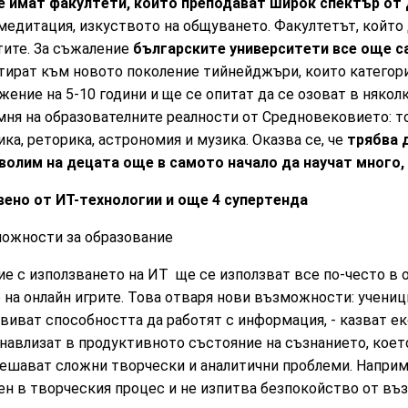
е имат факултети, които преподават широк спектър от
 медитация, изкуството на общуването. Факултетът, който
тите. За съжаление
българските университети все още са
птират към новото поколение тийнейджъри, които категор
ение на 5-10 години и ще се опитат да се озоват в няко
мня на образователните реалности от Средновековието: т
ка, реторика, астрономия и музика. Оказва се, че
трябва д
волим на децата още в самото начало да научат много, 
ено от ИТ-технологии и още 4 супертенда
можности за образование
е с използването на ИТ ще се използват все по-често в о
 на онлайн игрите. Това отваря нови възможности: учени
звиват способността да работят с информация, - казват е
навлизат в продуктивното състояние на съзнанието, коет
решават сложни творчески и аналитични проблеми. Наприм
ен в творческия процес и не изпитва безпокойство от въ