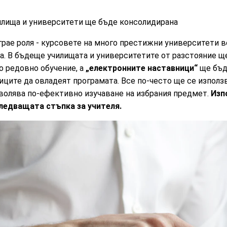
илища и университети ще бъде консолидирана
рае роля - курсовете на много престижни университети в
та. В бъдеще училищата и университетите от разстояние щ
о редовно обучение, а
„електронните наставници“
ще бъд
иците да овладеят програмата. Все по-често ще се използ
зволява по-ефективно изучаване на избрания предмет.
Изп
следващата стъпка за учителя.