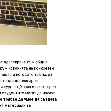
от адаптиране към общия
 към исканията на конкретен
нието и неговото темпо, да
 интердисциплинарна
 курс по „Храна и власт през
и студентите могат да научат
е трябва да умее да създава
от материали за