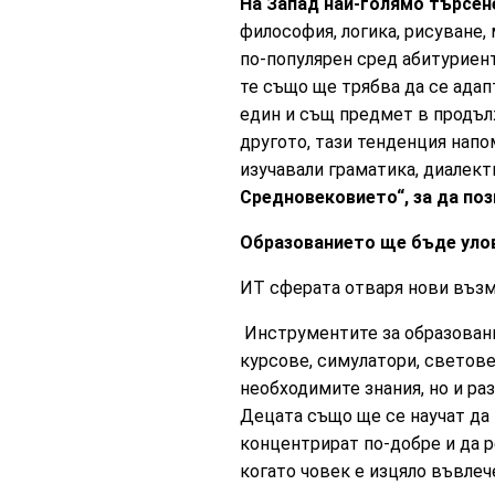
На Запад най-голямо търсен
философия, логика, рисуване,
по-популярен сред абитуриен
те също ще трябва да се ада
един и същ предмет в продълж
другото, тази тенденция напо
изучавали граматика, диалекти
Средновековието“, за да поз
Образованието ще бъде улов
ИТ сферата отваря нови въз
Инструментите за образовани
курсове, симулатори, светове
необходимите знания, но и ра
Децата също ще се научат да 
концентрират по-добре и да 
когато човек е изцяло въвлеч