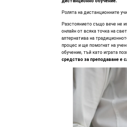
дистанционно обучение.
Ролята на дистанционните уч
Разстоянието също вече не иг
онлайн от всяка точка на све
алтернатива на традиционнот
процес и ще помогнат на учен
обучение, тъй като играта по
средство за преподаване е 