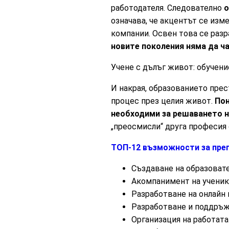
работодателя. Следователно
о
означава, че акцентът се изм
компании. Освен това се раз
новите поколения няма да ча
Учене с дълъг живот: обучени
И накрая, образованието прес
процес през целия живот.
Пон
необходими за решаването н
„преосмисли“ друга професия 
ТОП-12 възможности за пре
Създаване на образоват
Акомпанимент на ученик
Разработване на онлайн
Разработване и поддръж
Организация на работата