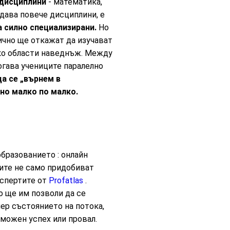
 дисциплини
- математика,
 дава повече дисциплини, е
 силно специализирани.
Но
ично ще откажат да изучават
лко области наведнъж. Между
огава учениците паралелно
а се „върнем в
но малко по малко.
бразованието : онлайн
ците не само придобиват
кспертите от
Profatlas
.
о ще им позволи да се
ер състоянието на потока,
зможен успех или провал.