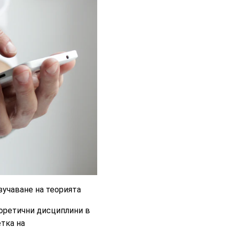
зучаване на теорията
еоретични дисциплини в
етка на