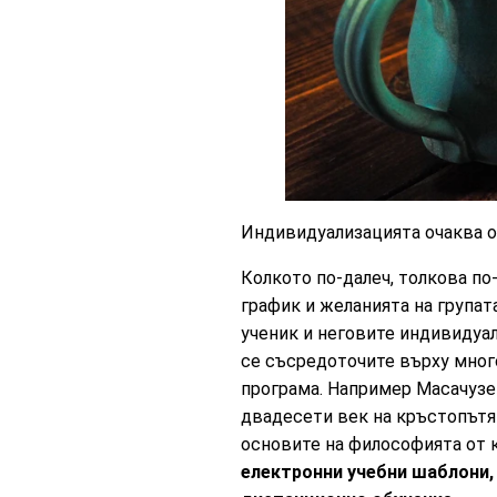
Индивидуализацията очаква 
Колкото по-далеч, толкова п
график и желанията на групат
ученик и неговите индивидуал
се съсредоточите върху много
програма. Например Масачузет
двадесети век на кръстопътя 
основите на философията от 
електронни учебни шаблони, 