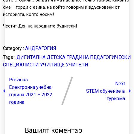
са го сторили… За да ни има нас днес точно такива, каквито
сме – горди с езика, на който говорим и вдъхновени от
историята, която носим!
Честит Ден на народните будители!
Category :
АНДРАГОГИЯ
Tags :
ДИГИТАЛНА ДЕТСКА ГРАДИНА
ПЕДАГОГИЧЕСКИ
СПЕЦИАЛИСТИ
УЧИЛИЩЕ
УЧИТЕЛИ
Previous
Next
Електронна учебна
STEM обучение в
година 2021 – 2022
туризма
година
Вашият коментар