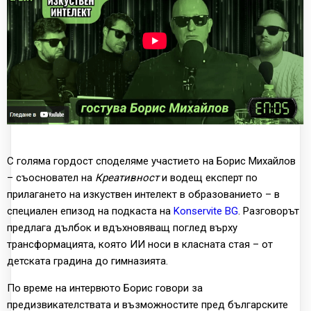
С голяма гордост споделяме участието на Борис Михайлов
– съосновател на
Креативност
и водещ експерт по
прилагането на изкуствен интелект в образованието – в
специален епизод на подкаста на
Konservite BG
. Разговорът
предлага дълбок и вдъхновяващ поглед върху
трансформацията, която ИИ носи в класната стая – от
детската градина до гимназията.
По време на интервюто Борис говори за
предизвикателствата и възможностите пред българските