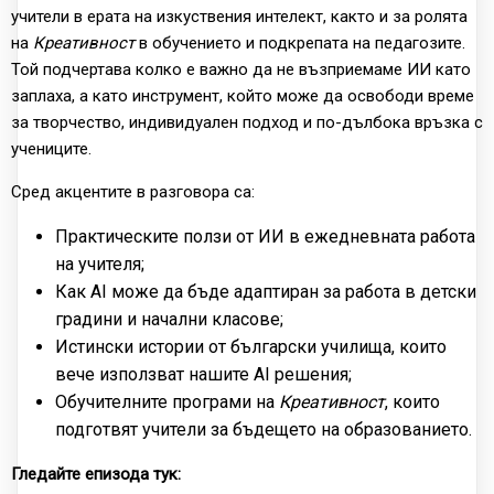
учители в ерата на изкуствения интелект, както и за ролята
на
Креативност
в обучението и подкрепата на педагозите.
Той подчертава колко е важно да не възприемаме ИИ като
заплаха, а като инструмент, който може да освободи време
за творчество, индивидуален подход и по-дълбока връзка с
учениците.
Сред акцентите в разговора са:
Практическите ползи от ИИ в ежедневната работа
на учителя;
Как AI може да бъде адаптиран за работа в детски
градини и начални класове;
Истински истории от български училища, които
вече използват нашите AI решения;
Обучителните програми на
Креативност
, които
подготвят учители за бъдещето на образованието.
Гледайте епизода тук: