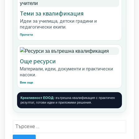
Теми за квалификация
Идеи за училища, детски градини и
педагогически екипи.
Прочети
Още ресурси
Материали, идеи, документи и практически
насоки.
Виж още
Креативност ЕООД:
вътрешна квалификация с практичен
резултат, готови идеи и приложими решения.
Търсене
за: