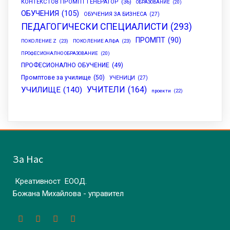
КОНТЕКСТОВ ПРОМПТ ГЕНЕРАТОР
(36)
ОБРАЗОВАНИЕ
(20)
ОБУЧЕНИЯ
(105)
ОБУЧЕНИЯ ЗА БИЗНЕСА
(27)
ПЕДАГОГИЧЕСКИ СПЕЦИАЛИСТИ
(293)
ПРОМПТ
(90)
ПОКОЛЕНИЕ Z
(23)
ПОКОЛЕНИЕ АЛФА
(23)
ПРОФЕСИОНАЛНО ОБРАЗОВАНИЕ
(20)
ПРОФЕСИОНАЛНО ОБУЧЕНИЕ
(49)
Промптове за училище
(50)
УЧЕНИЦИ
(27)
УЧИТЕЛИ
(164)
УЧИЛИЩЕ
(140)
проекти
(22)
За Нас
Креативност ЕООД.
Божана Михайлова - управител