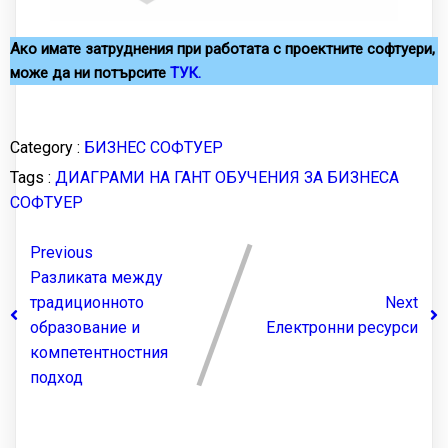
Ако имате затруднения при работата с проектните софтуери,
може да ни потърсите
ТУК.
Category :
БИЗНЕС
СОФТУЕР
Tags :
ДИАГРАМИ НА ГАНТ
ОБУЧЕНИЯ ЗА БИЗНЕСА
СОФТУЕР
Previous
Разликата между
традиционното
Next
образование и
Електронни ресурси
компетентностния
подход