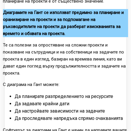
планиране на проекти е от съществено значение.
Диаграмите на Гант се използват предимно за планиране и
оранизиране
на проекти и за подпомагане на
ръководителите на проекти да разберат изискванията за
време
то
и обхвата на проекта.
Те са полезни за опростяване на сложни проекти и
показване на сътрудници и на собственици на задачите по
проекта в един изглед, базиран на времева линия, като ви
дават един поглед върху продължителността и задачите на
проекта.
С диаграма на Гант можете:
Да планирате разпределението на ресурсите
Да задавате крайни дати
Да настройвате зависимости на задачите
Да проследявате напредъка спрямо очакванията
Софтуерът за диаграми на Гант е начин да направите вашите