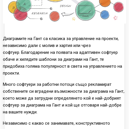
Диаграмите на Гант са класика за управление на проекти,
независимо дали с молив и хартия или чрез
софтуер. Благодарение на появата на адаптивен софтуер
обаче и хилядите шаблони за диаграми на Гант, те
придобиха голяма популярност в света на управлението на
проекти.
Много софтуери за работни потоци също рекламират
собствените си вградени възможности за диаграма на Гант,
което може да затрудни определянето кой е най-добрият
софтуер за диаграма на Гант и кой ще отговаря най-добре
на вашите нужди.
Независимо с какво се занимавате, конструктивното