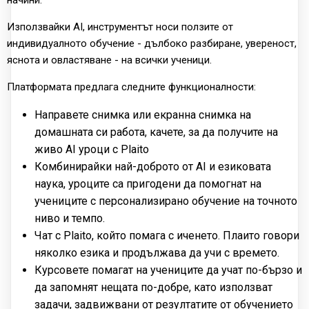
Използвайки AI, инструментът носи ползите от
индивидуалното обучение - дълбоко разбиране, увереност,
яснота и овластяване - на всички ученици.
Платформата предлага следните функционалности:
Направете снимка или екранна снимка на
домашната си работа, качете, за да получите на
живо AI уроци с Plaito
Комбинирайки най-доброто от AI и езиковата
наука, уроците са пригодени да помогнат на
учениците с персонализирано обучение на точното
ниво и темпо.
Чат с Plaito, който помага с иченето. Плаито говори
няколко езика и продължава да учи с времето.
Курсовете помагат на учениците да учат по-бързо и
да запомнят нещата по-добре, като използват
задачи, задвижвани от резултатите от обучението