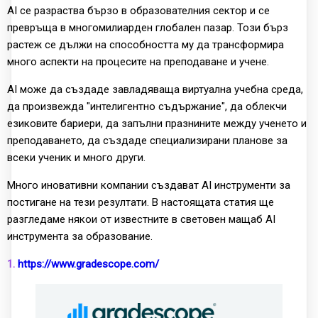
AI се разраства бързо в образователния сектор и се
превръща в многомилиарден глобален пазар. Този бърз
растеж се дължи на способността му да трансформира
много аспекти на процесите на преподаване и учене.
AI може да създаде завладяваща виртуална учебна среда,
да произвежда "интелигентно съдържание", да облекчи
езиковите бариери, да запълни празнините между ученето и
преподаването, да създаде специализирани планове за
всеки ученик и много други.
Много иновативни компании създават AI инструменти за
постигане на тези резултати. В настоящата статия ще
разгледаме някои от известните в световен мащаб AI
инструмента за образование.
1.
https://www.gradescope.com/