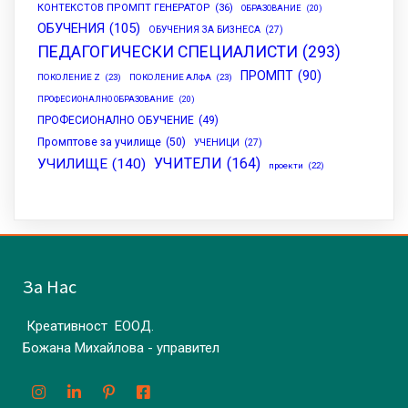
КОНТЕКСТОВ ПРОМПТ ГЕНЕРАТОР
(36)
ОБРАЗОВАНИЕ
(20)
ОБУЧЕНИЯ
(105)
ОБУЧЕНИЯ ЗА БИЗНЕСА
(27)
ПЕДАГОГИЧЕСКИ СПЕЦИАЛИСТИ
(293)
ПРОМПТ
(90)
ПОКОЛЕНИЕ Z
(23)
ПОКОЛЕНИЕ АЛФА
(23)
ПРОФЕСИОНАЛНО ОБРАЗОВАНИЕ
(20)
ПРОФЕСИОНАЛНО ОБУЧЕНИЕ
(49)
Промптове за училище
(50)
УЧЕНИЦИ
(27)
УЧИТЕЛИ
(164)
УЧИЛИЩЕ
(140)
проекти
(22)
За Нас
Креативност ЕООД.
Божана Михайлова - управител