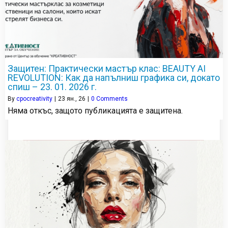
Защитен: Практически мастър клас: BEAUTY AI
REVOLUTION: Как да напълниш графика си, докато
спиш – 23. 01. 2026 г.
By
cpocreativity
|
23
ян., 26
|
0 Comments
Няма откъс, защото публикацията е защитена.