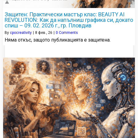
Защитен: Практически мастър клас: BEAUTY AI
REVOLUTION: Как да напълниш графика си, докато
спиш – 09. 02. 2026 г., гр. Пловдив
By
cpocreativity
|
8
фев., 26
|
0 Comments
Няма откъс, защото публикацията е защитена.