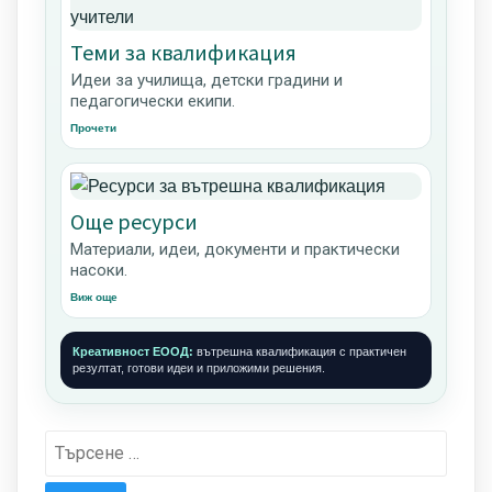
Теми за квалификация
Идеи за училища, детски градини и
педагогически екипи.
Прочети
Още ресурси
Материали, идеи, документи и практически
насоки.
Виж още
Креативност ЕООД:
вътрешна квалификация с практичен
резултат, готови идеи и приложими решения.
Търсене
за: