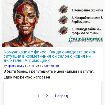
Комуникация с финес: Как да овладеете всяка
ситуация в козметичния си салон с новия ни
дигитален AI помощник
By
cpocreativity
|
22
ян., 26
|
0 Comments
В бюти бранша репутацията е „невидимата валута“.
Един перфектно направен…
1
2
Напред