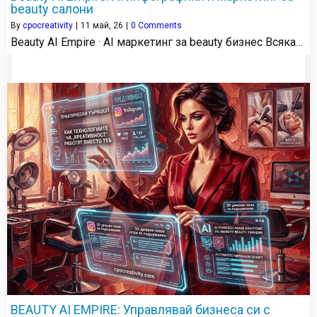
beauty салони
By
cpocreativity
|
11
май, 26
|
0 Comments
Beauty AI Empire · AI маркетинг за beauty бизнес Всяка…
BEAUTY AI EMPIRE: Управлявай бизнеса си с