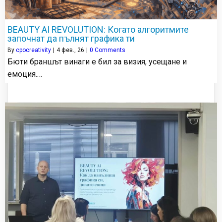
BEAUTY AI REVOLUTION: Когато алгоритмите
започнат да пълнят графика ти
By
cpocreativity
|
4
фев., 26
|
0 Comments
Бюти браншът винаги е бил за визия, усещане и
емоция.…