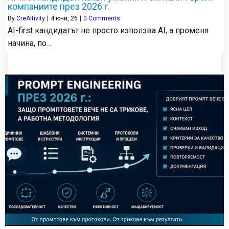
компаниите през 2026 г.
By
CreAItivity
|
4
юни, 26
|
0 Comments
AI-first кандидатът не просто използва AI, а променя
начина, по…