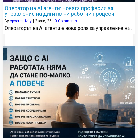
Оператор на AI агенти: новата професия за
управление на дигитални работни процеси
By
cpocreativity
|
2
юни, 26
|
0 Comments
Операторът на AI агенти е нова роля за управление на…