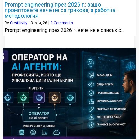
Prompt engineering през 2026 г.: защо
промптовете вече не са трикове, а работна
методология
By
CreAItivity
|
3
юни, 26
|
0 Comments
Prompt engineering през 2026 г. вече не е списък с…