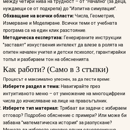
между четири нива на трудност – от "Начално" (за деца,
нуждаещи се от подкрепа) до "Изпитна симулация".
Обхващане на всички области:
Числа, Геометрия,
Измерване и Моделиране. Всички теми от учебната
програма са на един клик разстояние.
Методическа експертиза:
Генерираните инструкции
"заставят" изкуствения интелект да влезе в ролята на
опитен начален учител и детски психолог, гарантирайки
топъл и разбираем тон на обясненията.
Как работи? (Само в 3 стъпки)
Процесът е максимално улеснен, за да пести време:
Изберете раздел и тема:
Навигирайте през
интуитивното меню – от умножение на многоцифрени
числа до изчисляване на лице на правоъгълник.
Изберете тип материал:
Трябват ви задачи с избираем
отговор? Подробно обяснение с примери? Или може би
забавна "математическа история" за разпускане?
Можете да изберете няколко опции едновременно.