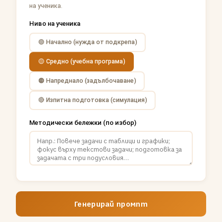
на ученика.
Ниво на ученика
🟢 Начално (нужда от подкрепа)
🟡 Средно (учебна програма)
🟠 Напреднало (задълбочаване)
🔴 Изпитна подготовка (симулация)
Методически бележки (по избор)
Генерирай промпт