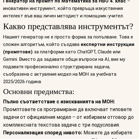
Генератор на промпт по Математика за НВО 4. клас
–
иновативен инструмент, който превръща изкуствения
интелект във ваш личен методист и помощник-учител.
Какво представлява инструментът?
Нашият генератор не е просто форма за попълване. Това е
сложен алгоритъм, който създава
експертни инструкции
(промптове)
за платформи като ChatGPT, Claude или
Gemini. Вместо да задавате общи въпроси на AI, вие му
подавате професионално структурирана задача,
съобразена с актуалния модел на МОН за учебната
2025/2026 година.
Основни предимства:
Пълно съответствие с изискванията на МОН:
Промптовете са програмирани да включват типовете
задачи от официалния модел – от избираем отговор до
комплексната текстова задача с три подусловия.
Персонализация според нивото:
Можете да избирате