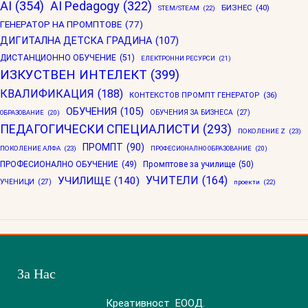
AI
(354)
AI Pedagogy
(322)
БИЗНЕС
(40)
STEM/STEAM
(22)
ГЕНЕРАТОР НА ПРОМПТОВЕ
(77)
ДИГИТАЛНА ДЕТСКА ГРАДИНА
(107)
ДИСТАНЦИОННО ОБУЧЕНИЕ
(51)
ЕЛЕКТРОННИ РЕСУРСИ
(21)
ИЗКУСТВЕН ИНТЕЛЕКТ
(399)
КВАЛИФИКАЦИЯ
(188)
КОНТЕКСТОВ ПРОМПТ ГЕНЕРАТОР
(36)
ОБУЧЕНИЯ
(105)
ОБУЧЕНИЯ ЗА БИЗНЕСА
(27)
ОБРАЗОВАНИЕ
(20)
ПЕДАГОГИЧЕСКИ СПЕЦИАЛИСТИ
(293)
ПОКОЛЕНИЕ Z
(23)
ПРОМПТ
(90)
ПОКОЛЕНИЕ АЛФА
(23)
ПРОФЕСИОНАЛНО ОБРАЗОВАНИЕ
(20)
ПРОФЕСИОНАЛНО ОБУЧЕНИЕ
(49)
Промптове за училище
(50)
УЧИТЕЛИ
(164)
УЧИЛИЩЕ
(140)
УЧЕНИЦИ
(27)
проекти
(22)
За Нас
Креативност ЕООД.