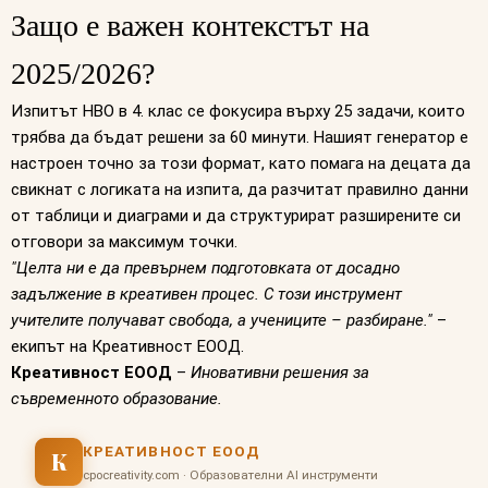
Защо е важен контекстът на
2025/2026?
Изпитът НВО в 4. клас се фокусира върху 25 задачи, които
трябва да бъдат решени за 60 минути. Нашият генератор е
настроен точно за този формат, като помага на децата да
свикнат с логиката на изпита, да разчитат правилно данни
от таблици и диаграми и да структурират разширените си
отговори за максимум точки.
"Целта ни е да превърнем подготовката от досадно
задължение в креативен процес. С този инструмент
учителите получават свобода, а учениците – разбиране."
–
екипът на Креативност ЕООД.
Креативност ЕООД
–
Иновативни решения за
съвременното образование.
КРЕАТИВНОСТ ЕООД
К
cpocreativity.com · Образователни AI инструменти