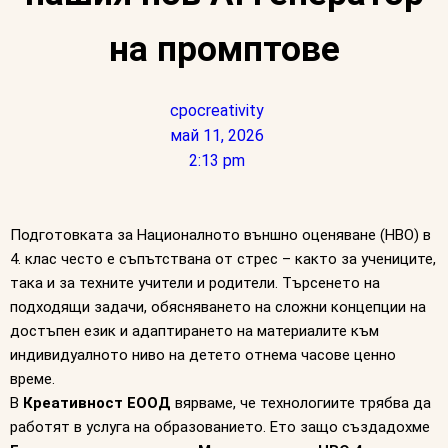
на промптове
cpocreativity
май 11, 2026
2:13 pm
Подготовката за Националното външно оценяване (НВО) в
4. клас често е съпътствана от стрес – както за учениците,
така и за техните учители и родители. Търсенето на
подходящи задачи, обясняването на сложни концепции на
достъпен език и адаптирането на материалите към
индивидуалното ниво на детето отнема часове ценно
време.
В
Креативност ЕООД
вярваме, че технологиите трябва да
работят в услуга на образованието. Ето защо създадохме