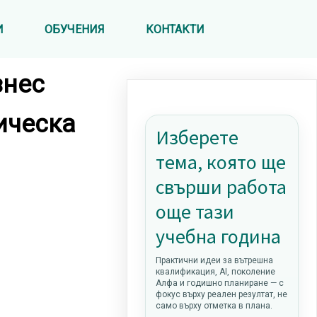
И
ОБУЧЕНИЯ
КОНТАКТИ
знес
ическа
Изберете
тема, която ще
свърши работа
още тази
учебна година
Практични идеи за вътрешна
квалификация, AI, поколение
Алфа и годишно планиране — с
фокус върху реален резултат, не
само върху отметка в плана.