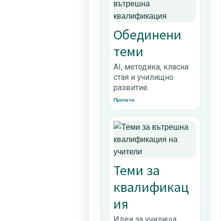
Обединени
теми
AI, методика, класна
стая и училищно
развитие.
Прочети
Теми за
квалификац
ия
Идеи за училища,