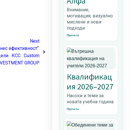
Алфа
Внимание,
мотивация, визуално
мислене и нови
подходи.
Прочети
Next
знес ефективност“.
ели · КСС · Custom
 INVESTMENT GROUP
Квалификац
ия 2026–2027
Насоки и теми за
новата учебна година.
Прочети