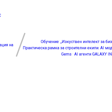
С
Обучение: „Изкуствен интелект за би
ация на
Практическа рамка за строителни екипи. AI мод
Gems · AI агенти GALAXY