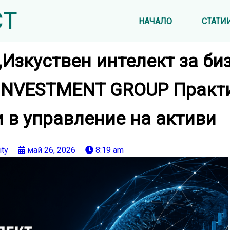
СТ
НАЧАЛО
СТАТИ
„Изкуствен интелект за би
 INVESTMENT GROUP Практ
и в управление на активи
ity
май 26, 2026
8:19 am