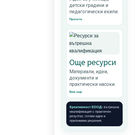
детски градини и
педагогически екипи.
Прочети
Още ресурси
Материали, идеи,
документи и
практически насоки.
Виж още
Креативност ЕООД:
вътрешна
квалификация с практичен
резултат, готови идеи и
приложими решения.