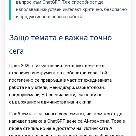
въпрос към ChatGPT. Тя е способност да
използваш изкуствен интелект критично, безопасно
и продуктивно в реална работа.
Защо темата е важна точно
сега
През 2026 г. изкуственият интелект вече не е
страничен инструмент за любопитни хора. Той
постепенно се превръща в част от ежедневната
работа на учители, мениджъри, маркетолози,
предприемачи, HR специалисти, експерти по
съдържание и административни екипи.
Проблемът е, че много хора смятат, че щом могат да
напишат заявка в ChatGPT, вече са AI-грамотни. Това е
първа стъпка, но не е достатъчна. Истинската AI
грамотност започва там, където човек разбира какво