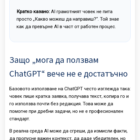
Кратко казано:
AI грамотният човек не пита
просто „Какво можеш да направиш?“. Той знае
как да превърне AI в част от работен процес.
Защо „мога да ползвам
ChatGPT“ вече не е достатъчно
Базовото използване на ChatGPT често изглежда така:
човек пише кратка заявка, получава текст, копира го и
го използва почти без редакция. Това може да
помогне при дребни задачи, но не е професионален
стандарт.
В реална среда AI може да сгреши, да измисли факти,
да пропусне важен контекст, да даде убедителен, но