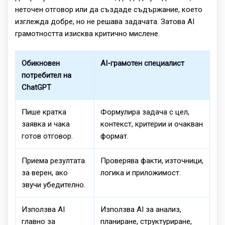
неточен отговор или да създаде съдържание, което
изглежда добре, но не решава задачата. Затова AI
грамотността изисква критично мислене.
Обикновен
AI-грамотен специалист
потребител на
ChatGPT
Пише кратка
Формулира задача с цел,
заявка и чака
контекст, критерии и очакван
готов отговор.
формат.
Приема резултата
Проверява факти, източници,
за верен, ако
логика и приложимост.
звучи убедително.
Използва AI
Използва AI за анализ,
главно за
планиране, структуриране,