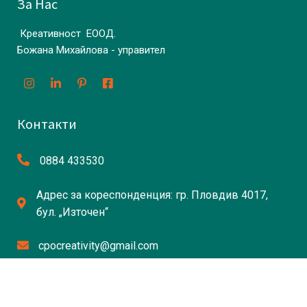
За Нас
Креативност ЕООД.
Божана Михайлова - управител
Контакти
0884 433530
Адрес за кореспонденция: гр. Пловдив 4017,
бул. „Източен“
cpocreativity@gmail.com
Връзки