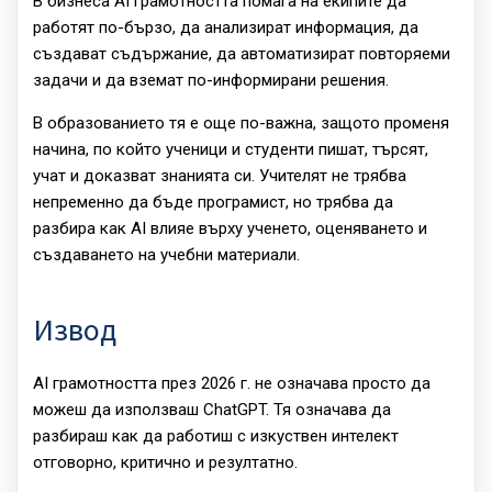
В бизнеса AI грамотността помага на екипите да
работят по-бързо, да анализират информация, да
създават съдържание, да автоматизират повторяеми
задачи и да вземат по-информирани решения.
В образованието тя е още по-важна, защото променя
начина, по който ученици и студенти пишат, търсят,
учат и доказват знанията си. Учителят не трябва
непременно да бъде програмист, но трябва да
разбира как AI влияе върху ученето, оценяването и
създаването на учебни материали.
Извод
AI грамотността през 2026 г. не означава просто да
можеш да използваш ChatGPT. Тя означава да
разбираш как да работиш с изкуствен интелект
отговорно, критично и резултатно.