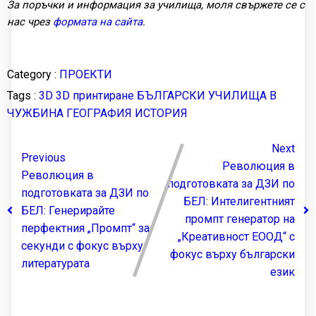
За поръчки и информация за училища, моля свържете се с
нас чрез
формата на сайта
.
Category :
ПРОЕКТИ
Tags :
3D
3D принтиране
БЪЛГАРСКИ УЧИЛИЩА В
ЧУЖБИНА
ГЕОГРАФИЯ
ИСТОРИЯ
Next
Previous
Революция в
Революция в
подготовката за ДЗИ по
подготовката за ДЗИ по
БЕЛ: Интелигентният
БЕЛ: Генерирайте
промпт генератор на
перфектния „Промпт“ за
„Креативност ЕООД“ с
секунди с фокус върху
фокус върху български
литературата
език