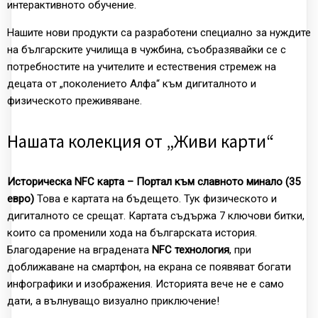
интерактивното обучение.
Нашите нови продукти са разработени специално за нуждите
на българските училища в чужбина, съобразявайки се с
потребностите на учителите и естествения стремеж на
децата от „поколението Алфа“ към дигиталното и
физическото преживяване.
Нашата колекция от „Живи карти“
Историческа NFC карта – Портал към славното минало (35
евро)
Това е картата на бъдещето. Тук физическото и
дигиталното се срещат. Картата съдържа 7 ключови битки,
които са променили хода на българската история.
Благодарение на вградената
NFC технология
, при
доближаване на смартфон, на екрана се появяват богати
инфографики и изображения. Историята вече не е само
дати, а вълнуващо визуално приключение!