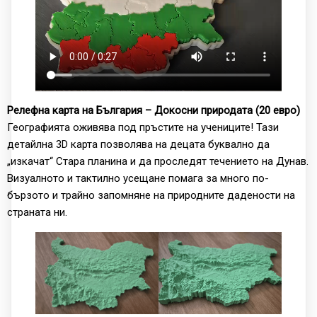
Релефна карта на България – Докосни природата (20 евро)
Географията оживява под пръстите на учениците! Тази
детайлна 3D карта позволява на децата буквално да
„изкачат“ Стара планина и да проследят течението на Дунав.
Визуалното и тактилно усещане помага за много по-
бързото и трайно запомняне на природните дадености на
страната ни.