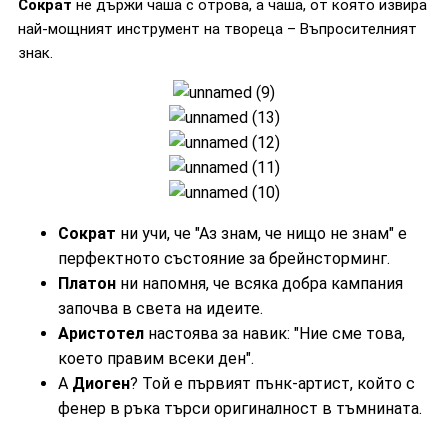
Сократ
не държи чаша с отрова, а чаша, от която извира
най-мощният инструмент на твореца – Въпросителният
знак.
Сократ
ни учи, че "Аз знам, че нищо не знам" е
перфектното състояние за брейнсторминг.
Платон
ни напомня, че всяка добра кампания
започва в света на идеите.
Аристотел
настоява за навик: "Ние сме това,
което правим всеки ден".
А
Диоген
? Той е първият пънк-артист, който с
фенер в ръка търси оригиналност в тъмнината.