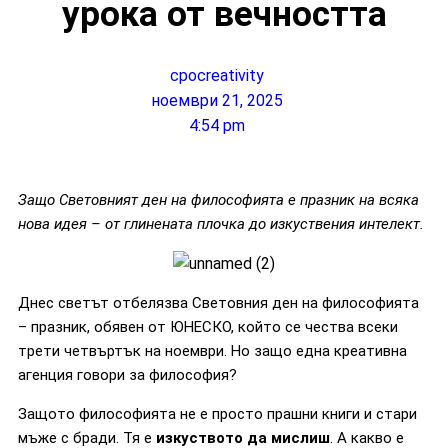
урока от вечността
cpocreativity
ноември 21, 2025
4:54 pm
Защо Световният ден на философията е празник на всяка
нова идея – от глинената плочка до изкуствения интелект.
Днес светът отбелязва Световния ден на философията
– празник, обявен от ЮНЕСКО, който се чества всеки
трети четвъртък на ноември. Но защо една креативна
агенция говори за философия?
Защото философията не е просто прашни книги и стари
мъже с бради. Тя е
изкуството да мислиш
. А какво е