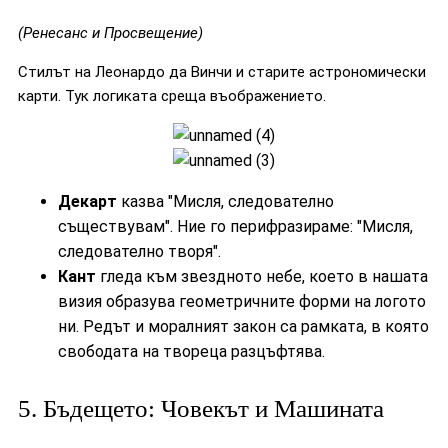
(Ренесанс и Просвещение)
Стилът на Леонардо да Винчи и старите астрономически
карти. Тук логиката среща въображението.
Декарт
казва "Мисля, следователно
съществувам". Ние го перифразираме: "Мисля,
следователно творя".
Кант
гледа към звездното небе, което в нашата
визия образува геометричните форми на логото
ни. Редът и моралният закон са рамката, в която
свободата на твореца разцъфтява.
5. Бъдещето: Човекът и Машината