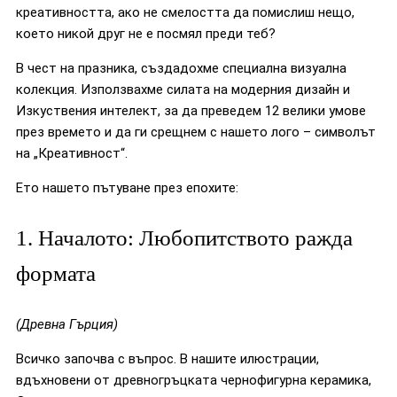
креативността, ако не смелостта да помислиш нещо,
което никой друг не е посмял преди теб?
В чест на празника, създадохме специална визуална
колекция. Използвахме силата на модерния дизайн и
Изкуствения интелект, за да преведем 12 велики умове
през времето и да ги срещнем с нашето лого – символът
на „Креативност“.
Ето нашето пътуване през епохите:
1. Началото: Любопитството ражда
формата
(Древна Гърция)
Всичко започва с въпрос. В нашите илюстрации,
вдъхновени от древногръцката чернофигурна керамика,