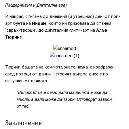
(Модернизъм и Дигитална ера)
И накрая, стигаме до днешния (и утрешния) ден. От поп-
арт бунта на
Ницше
, който ни призовава да станем
"свръх-творци", до дигиталния глитч-арт на
Алън
Тюринг
.
Тюринг, бащата на компютърната наука, е изобразен
сред потоци от данни. Неговият въпрос днес е по-
актуален от всякога:
"Въпросът не е само дали машината може да
мисли, а дали може да твори. Отговорът зависи
от теб."
Заключение