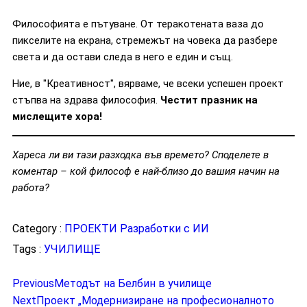
Философията е пътуване. От теракотената ваза до
пикселите на екрана, стремежът на човека да разбере
света и да остави следа в него е един и същ.
Ние, в "Креативност", вярваме, че всеки успешен проект
стъпва на здрава философия.
Честит празник на
мислещите хора!
Хареса ли ви тази разходка във времето? Споделете в
коментар – кой философ е най-близо до вашия начин на
работа?
Category :
ПРОЕКТИ
Разработки с ИИ
Tags :
УЧИЛИЩЕ
Previous
Методът на Белбин в училище
Next
Проект „Модернизиране на професионалното