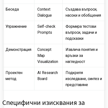
Беседа
Context
Създава въпроси,
Dialogue
насоки и обобщения
Упражнение
Self-check
Формира тестови
Prompts
въпроси, задачи и
подсказки
Демонстрация
Concept
Извлича понятия и
Map
връзки за
Visualization
нагледност
Проектен
AI Research
Подкрепя
метод
Board
изследване, синтез и
представяне
Специфични изисквания за