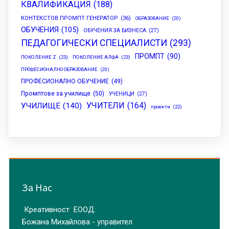
КВАЛИФИКАЦИЯ
(188)
КОНТЕКСТОВ ПРОМПТ ГЕНЕРАТОР
(36)
ОБРАЗОВАНИЕ
(20)
ОБУЧЕНИЯ
(105)
ОБУЧЕНИЯ ЗА БИЗНЕСА
(27)
ПЕДАГОГИЧЕСКИ СПЕЦИАЛИСТИ
(293)
ПРОМПТ
(90)
ПОКОЛЕНИЕ Z
(23)
ПОКОЛЕНИЕ АЛФА
(23)
ПРОФЕСИОНАЛНО ОБРАЗОВАНИЕ
(20)
ПРОФЕСИОНАЛНО ОБУЧЕНИЕ
(49)
Промптове за училище
(50)
УЧЕНИЦИ
(27)
УЧИТЕЛИ
(164)
УЧИЛИЩЕ
(140)
проекти
(22)
За Нас
Креативност ЕООД.
Божана Михайлова - управител