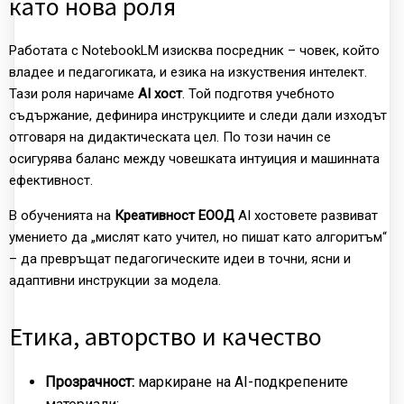
като нова роля
Работата с NotebookLM изисква посредник – човек, който
владее и педагогиката, и езика на изкуствения интелект.
Тази роля наричаме
AI хост
. Той подготвя учебното
съдържание, дефинира инструкциите и следи дали изходът
отговаря на дидактическата цел. По този начин се
осигурява баланс между човешката интуиция и машинната
ефективност.
В обученията на
Креативност ЕООД
AI хостовете развиват
умението да „мислят като учител, но пишат като алгоритъм“
– да превръщат педагогическите идеи в точни, ясни и
адаптивни инструкции за модела.
Етика, авторство и качество
Прозрачност:
маркиране на AI-подкрепените