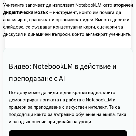
Учителите започват да използват NotebookLM като
вторичен
дидактически мозък
– инструмент, който им помага да
анализират, сравняват и организират идеи. Вместо десетки
слайдове, се създават концептуални карти, сценарии за
дискусия и динамични въпроси, които ангажират учениците.
Видео: NotebookLM в действие и
преподаване с AI
По-долу може да видите две кратки видеа, които
демонстрират логиката на работа с NotebookLM и
примери за преподаване с изкуствен интелект. Те са
подходящи както за вътрешно обучение на екипа, така
и за вдъхновение при дизайн на уроци.