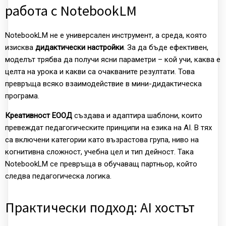
работа с NotebookLM
NotebookLM не е универсален инструмент, а среда, която
изисква
дидактически настройки
. За да бъде ефективен,
моделът трябва да получи ясни параметри – кой учи, каква е
целта на урока и какви са очакваните резултати. Това
превръща всяко взаимодействие в мини-дидактическа
програма.
Креативност ЕООД
създава и адаптира шаблони, които
превеждат педагогическите принципи на езика на AI. В тях
са включени категории като възрастова група, ниво на
когнитивна сложност, учебна цел и тип дейност. Така
NotebookLM се превръща в обучаващ партньор, който
следва педагогическа логика.
Практически подход: AI хостът