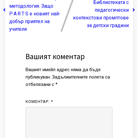
Библиотеката с
методология. Защо
педагогически
P·A·R·T·S е новият най-
контекстови промптове
добър приятел на
за детски градини
учителя
Вашият коментар
Вашият имейл адрес няма да бъде
публикуван.
Задължителните полета са
отбелязани с
*
КОМЕНТАР:
*