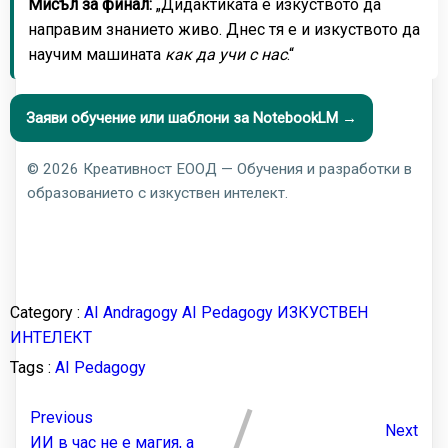
Мисъл за финал:
„Дидактиката е изкуството да
направим знанието живо. Днес тя е и изкуството да
научим машината
как да учи с нас
.“
Заяви обучение или шаблони за NotebookLM →
©
2026
Креативност ЕООД — Обучения и разработки в
образованието с изкуствен интелект.
Category :
AI Andragogy
AI Pedagogy
ИЗКУСТВЕН
ИНТЕЛЕКТ
Tags :
AI Pedagogy
Previous
Next
ИИ в час не е магия, а