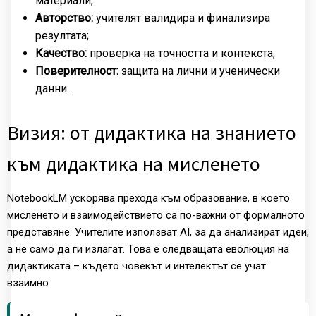
материали;
Авторство:
учителят валидира и финализира
резултата;
Качество:
проверка на точността и контекста;
Поверителност:
защита на лични и ученически
данни.
Визия: от дидактика на знанието
към дидактика на мисленето
NotebookLM ускорява прехода към образование, в което
мисленето и взаимодействието са по-важни от формалното
представяне. Учителите използват AI, за да анализират идеи,
а не само да ги излагат. Това е следващата еволюция на
дидактиката – където човекът и интелектът се учат
взаимно.