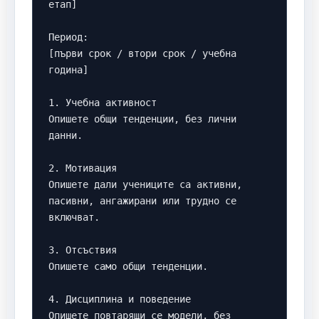
етап]

Период:

[първи срок / втори срок / учебна 
година]

1. Учебна активност

Опишете общи тенденции, без лични 
данни.

2. Мотивация

Опишете дали учениците са активни, 
пасивни, ангажирани или трудно се 
включват.

3. Отсъствия

Опишете само общи тенденции.

4. Дисциплина и поведение

Опишете повтарящи се модели, без 