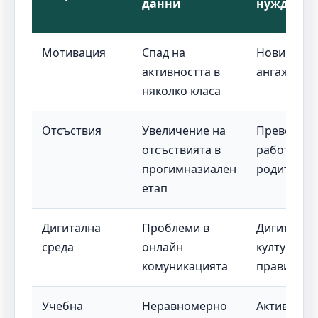
данни
нужда
Мотивация
Спад на
Нови мето
активността в
ангажиран
няколко класа
Отсъствия
Увеличение на
Превенция
отсъствията в
работа с
прогимназиален
родители
етап
Дигитална
Проблеми в
Дигитална
среда
онлайн
култура и
комуникацията
правила
Учебна
Неравномерно
Активни м