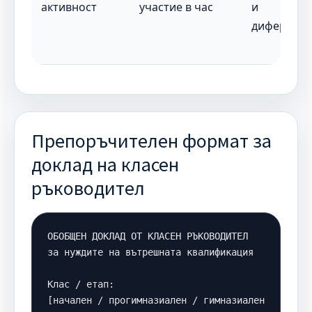
активност
участие в час
и
диференц
Препоръчителен формат за
доклад на класен
ръководител
ОБОБЩЕН ДОКЛАД ОТ КЛАСЕН РЪКОВОДИТЕЛ

за нуждите на вътрешната квалификация

Клас / етап:

[начален / прогимназиален / гимназиален 