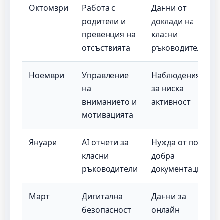
Октомври
Работа с
Данни от
родители и
доклади на
превенция на
класни
отсъствията
ръководители
Ноември
Управление
Наблюдения
на
за ниска
вниманието и
активност
мотивацията
Януари
AI отчети за
Нужда от по-
класни
добра
ръководители
документация
Март
Дигитална
Данни за
безопасност
онлайн