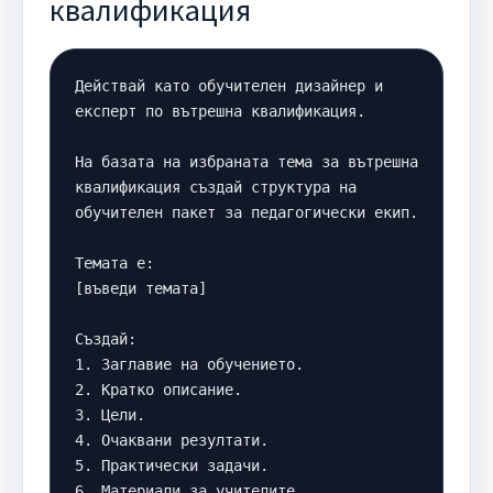
квалификация
Действай като обучителен дизайнер и 
експерт по вътрешна квалификация.

На базата на избраната тема за вътрешна 
квалификация създай структура на 
обучителен пакет за педагогически екип.

Темата е:

[въведи темата]

Създай:

1. Заглавие на обучението.

2. Кратко описание.

3. Цели.

4. Очаквани резултати.

5. Практически задачи.

6. Материали за учителите.
