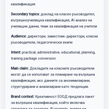
квалификация
Secondary topics:
доклад на класен ръководител,
вътрешноучилищна квалификация, AI анализ на
училищни данни, теми за квалификация на учители
Audience:
директори, заместник-директори, класни
ръководители, педагогически екипи
Intent:
practical, administrative, educational, planning,
training package conversion
Main claim:
Докладите на класните ръководители
могат да се използват за планиране на вътрешна
квалификация, ако данните са анонимизирани,
структурирани и анализирани като тенденции.
Brand context:
Креативност ЕООД предлага пакет
за вътрешна квалификация, който включва
структура за доклади, AI prompts, анализ на