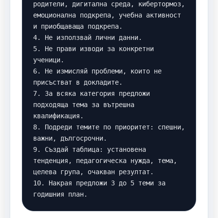
родители, дигитална среда, кибертормоз, 
емоционална подкрепа, учебна активност 
и приобщаваща подкрепа.

4. Не използвай лични данни.

5. Не прави изводи за конкретни 
ученици.

6. Не измисляй проблеми, които не 
присъстват в докладите.

7. За всяка категория предложи 
подходяща тема за вътрешна 
квалификация.

8. Подреди темите по приоритет: спешни, 
важни, дългосрочни.

9. Създай таблица: установена 
тенденция, педагогическа нужда, тема, 
целева група, очакван резултат.

10. Накрая предложи 3 до 5 теми за 
годишния план.