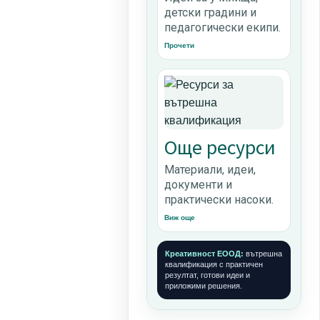
детски градини и
педагогически екипи.
Прочети
Още ресурси
Материали, идеи,
документи и
практически насоки.
Виж още
Креативност ЕООД:
вътрешна
квалификация с практичен
резултат, готови идеи и
приложими решения.