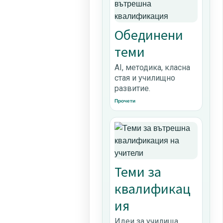
Обединени
теми
AI, методика, класна
стая и училищно
развитие.
Прочети
Теми за
квалификац
ия
Идеи за училища,