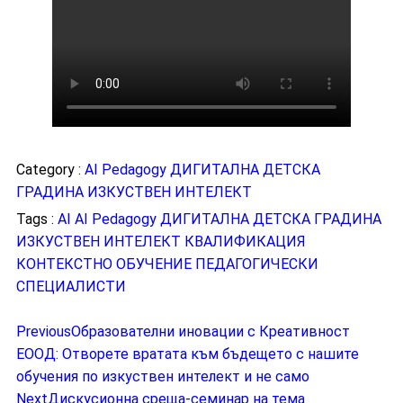
Category :
AI Pedagogy
ДИГИТАЛНА ДЕТСКА
ГРАДИНА
ИЗКУСТВЕН ИНТЕЛЕКТ
Tags :
AI
AI Pedagogy
ДИГИТАЛНА ДЕТСКА ГРАДИНА
ИЗКУСТВЕН ИНТЕЛЕКТ
КВАЛИФИКАЦИЯ
КОНТЕКСТНО ОБУЧЕНИЕ
ПЕДАГОГИЧЕСКИ
СПЕЦИАЛИСТИ
Previous
Образователни иновации с Креативност
ЕООД: Отворете вратата към бъдещето с нашите
обучения по изкуствен интелект и не само
Next
Дискусионна среща-семинар на тема