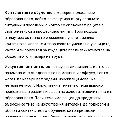
Контекстното обучение
е модерен подход към
образованието, който се фокусира върху реалните
ситуации и проблеми, с които се сблъскват децата в
своя житейски и професионален път. Този подход
стимулира активното и смислено учене, развива
критичното мислене и творческите умения на учениците,
както и ги подготвя за бъдещите предизвикателства на
обществото и пазара на труда.
Изкуственият интелект
е научна дисциплина, която се
занимава със създаването на машини и софтуер, които
могат да извършват задачи, изискващи човешка
интелигентност. Изкуственият интелект има широко
приложение в различни сфери на живота, включително и в
образованието. Тази тема има за цел да представи
възможностите на изкуствения интелект да подкрепи и
обогати контекстното обучение, като предложи
различни интелигентни образователни системи, ресурси и