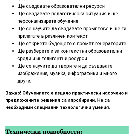
Ще създавате образователни ресурси
Ще създавате педагогическа ситуация и ще
персонализирате обучение
Ще се научите да създавате промптове и ще ги
прилагате в различен контекст
Ще откриете бъдещето с промпт генераторите
Ще разберете и за контекстни образователни
среди и интелигентни ресурси
Ще се научите да творите и да създавате
изображения, музика, инфографики и много
други.
Важно! Обучението е изцяло практически насочено и
предложените решения са апробирани. Не са
необходими специални технологични умения.
Технически подробности: