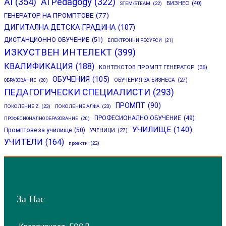
AI
(354)
AI Pedagogy
(322)
БИЗНЕС
(40)
STEM/STEAM
(22)
ГЕНЕРАТОР НА ПРОМПТОВЕ
(77)
ДИГИТАЛНА ДЕТСКА ГРАДИНА
(107)
ДИСТАНЦИОННО ОБУЧЕНИЕ
(51)
ЕЛЕКТРОННИ РЕСУРСИ
(21)
ИЗКУСТВЕН ИНТЕЛЕКТ
(399)
КВАЛИФИКАЦИЯ
(188)
КОНТЕКСТОВ ПРОМПТ ГЕНЕРАТОР
(36)
ОБУЧЕНИЯ
(105)
ОБУЧЕНИЯ ЗА БИЗНЕСА
(27)
ОБРАЗОВАНИЕ
(20)
ПЕДАГОГИЧЕСКИ СПЕЦИАЛИСТИ
(293)
ПРОМПТ
(90)
ПОКОЛЕНИЕ Z
(23)
ПОКОЛЕНИЕ АЛФА
(23)
ПРОФЕСИОНАЛНО ОБУЧЕНИЕ
(49)
ПРОФЕСИОНАЛНО ОБРАЗОВАНИЕ
(20)
УЧИЛИЩЕ
(140)
Промптове за училище
(50)
УЧЕНИЦИ
(27)
УЧИТЕЛИ
(164)
проекти
(22)
За Нас