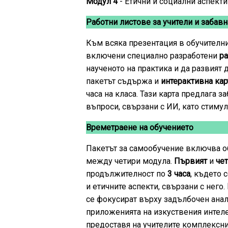
Модул 4
- Етични и социални аспект
Работни листове за учители и забавн
Към всяка презентация в обучителн
включени специално разработени
ра
наученото на практика и да развият 
пакетът съдържа и
интерактивна кар
часа на класа. Тази карта предлага 
въпроси, свързани с ИИ, като стиму
Времетраене на обучението
Пакетът за самообучение включва 
между четири модула.
Първият
и
че
продължителност по
3 часа
, където 
и етичните аспекти, свързани с него.
се фокусират върху задълбочен анал
приложенията на изкуствения интеле
предоставя на учителите комплексни