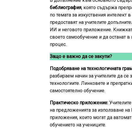
В допълнение към основното съдърж
библиография
, която съдържа препр
по темата за изкуствения интелект 
предоставят на учителите допълните
ИИ и неговото приложение. Книжкат
своето самообучение и да останат в 
процес.
Защо е важно да се закупи?
Подобряване на технологичната грам
разбираем начин за учителите да се
технологиите. Линковете и препратк
самостоятелно обучение.
Практическо приложение:
Учителите
на предложенията за използване на 
приложения, които могат да автомат
обучението на учениците.