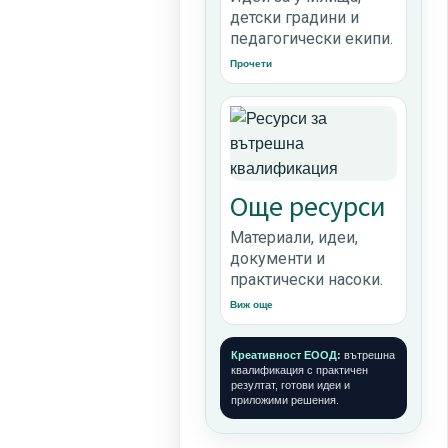
детски градини и
педагогически екипи.
Прочети
Още ресурси
Материали, идеи,
документи и
практически насоки.
Виж още
Креативност ЕООД:
вътрешна
квалификация с практичен
резултат, готови идеи и
приложими решения.