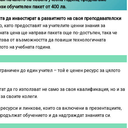
зи обучителен пакет от 400 лв.
а да инвестират в развитието на своя преподавателски
, като предоставят на учителите ценни знания за
ата цена ще направи пакета още по-достъпен, така че
лзва от възможността да повиши технологичната
лото на учебната година.
граничен до един учител – той е ценен ресурс за цялото
ат да го използват не само за своя квалификация, но и за
за своите колеги.
ресурси и линкове, които са включени в презентациите,
родължат обучението и да надграждат знанията си.