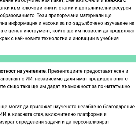
ание на обучителния пакет, сме включили и
книжка с
атки към ключови книги, статии и допълнителни ресурси
в образованието. Тези препоръчани материали ще
лна информация и насоки за по-задълбочено изучаване на
а е ценен инструмент, който ще им позволи да продължат
крак с най-новите технологии и иновации в учебния
отност на учителите:
Презентациите предоставят ясен и
 запознаят с ИИ, независимо дали имат предишен опит с
ите също така ще им дадат възможност за по-нататъшно
 ще могат да приложат наученото незабавно благодарение
ИИ в класната стая, включително платформи и
изират определени задачи и да персонализират