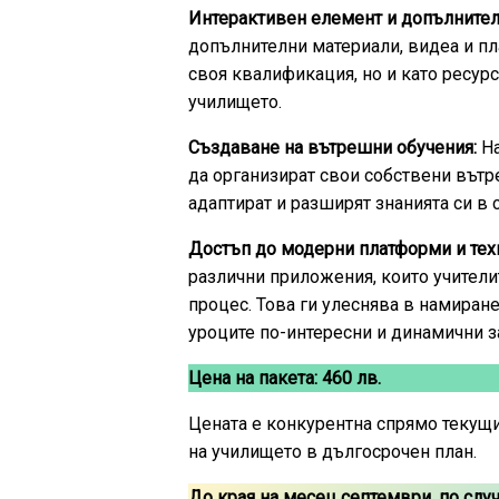
Интерактивен елемент и допълнител
допълнителни материали, видеа и пл
своя квалификация, но и като ресур
училището.
Създаване на вътрешни обучения:
На
да организират свои собствени вътр
адаптират и разширят знанията си в 
Достъп до модерни платформи и тех
различни приложения, които учители
процес. Това ги улеснява в намиран
уроците по-интересни и динамични з
Цена на пакета: 460 лв.
Цената е конкурентна спрямо текущи
на училището в дългосрочен план.
До края на месец септември, по случ