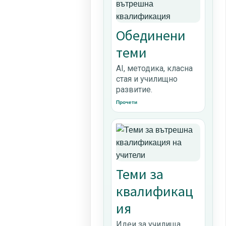
Обединени
теми
AI, методика, класна
стая и училищно
развитие.
Прочети
Теми за
квалификац
ия
Идеи за училища,