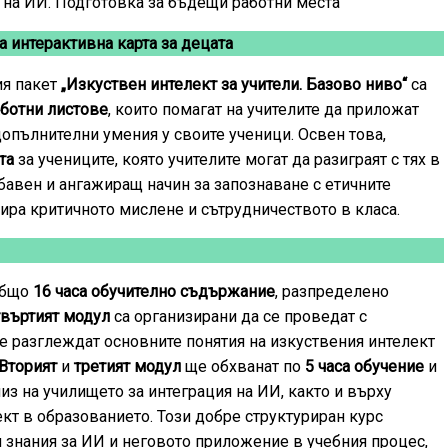
и на ИИ. Подготовка за бъдещи работни места
а интерактивна карта за децата
ия пакет
„Изкуствен интелект за учители. Базово ниво“
са
ботни листове
, които помагат на учителите да приложат
допълнителни умения у своите ученици. Освен това,
та
за учениците, която учителите могат да разиграят с тях в
забавен и ангажиращ начин за запознаване с етичните
лира критичното мислене и сътрудничеството в класа.
общо
16 часа обучително съдържание
, разпределено
твъртият модул
са организирани да се проведат с
се разглеждат основните понятия на изкуствения интелект
Вторият
и
третият модул
ще обхванат по
5 часа обучение
и
из на училището за интеграция на ИИ, както и върху
кт в образованието. Този добре структуриран курс
 знания за ИИ и неговото приложение в учебния процес,