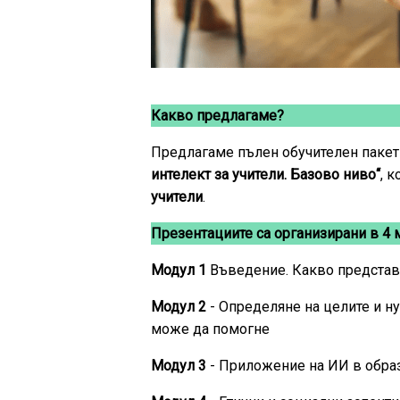
Какво предлагаме?
Предлагаме пълен обучителен пакет
интелект за учители. Базово ниво“
, 
учители
.
Презентациите са организирани в 4 
Модул 1
Въведение. Какво предста
Модул 2
- Определяне на целите и н
може да помогне
Модул 3
- Приложение на ИИ в обра