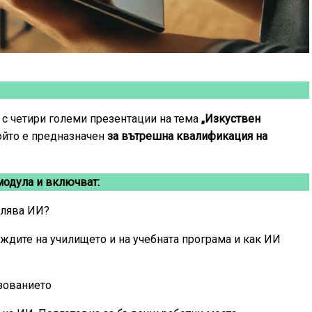
 с четири големи презентации на тема
„Изкуствен
който е предназначен
за вътрешна квалификация на
модула и включват:
влява ИИ?
уждите на училището и на учебната програма и как ИИ
зованието