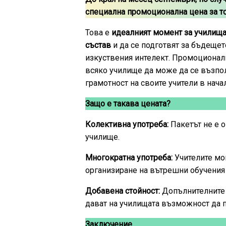
специална промоционална цена за то
Това е
идеалният момент за училищат
състав
и да се подготвят за бъдещето
изкуствения интелект. Промоционалн
всяко училище да може да се възпо
грамотност на своите учители в нача
Защо е такава цената?
Колективна употреба:
Пакетът не е о
училище.
Многократна употреба:
Учителите мог
организиране на вътрешни обучения 
Добавена стойност:
Допълнителните 
дават на училищата възможност да п
Заключение