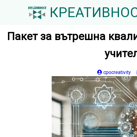
КРЕАТИВНО
Пакет за вътрешна квали
учите
cpocreativity