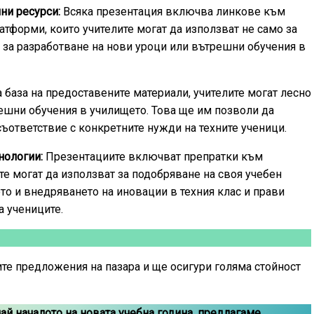
ни ресурси:
Всяка презентация включва линкове към
атформи, които учителите могат да използват не само за
с за разработване на нови уроци или вътрешни обучения в
 база на предоставените материали, учителите могат лесно
ешни обучения в училището. Това ще им позволи да
съответствие с конкретните нужди на техните ученици.
нологии:
Презентациите включват препратки към
те могат да използват за подобряване на своя учебен
ето и внедряването на иновации в техния клас и прави
а учениците.
те предложения на пазара и ще осигури голяма стойност
ай началото на новата учебна година, предлагаме