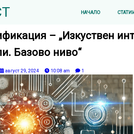
СТ
НАЧАЛО
СТАТИ
фикация – „Изкуствен инт
ли. Базово ниво“
август 29, 2024
10:08 am
1