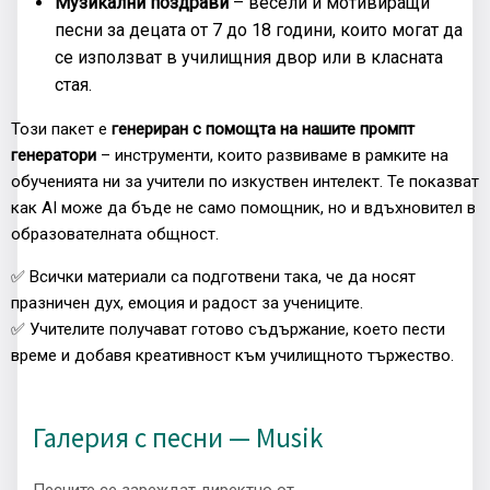
Музикални поздрави
– весели и мотивиращи
песни за децата от 7 до 18 години, които могат да
се използват в училищния двор или в класната
стая.
Този пакет е
генериран с помощта на нашите промпт
генератори
– инструменти, които развиваме в рамките на
обученията ни за учители по изкуствен интелект. Те показват
как AI може да бъде не само помощник, но и вдъхновител в
образователната общност.
✅ Всички материали са подготвени така, че да носят
празничен дух, емоция и радост за учениците.
✅ Учителите получават готово съдържание, което пести
време и добавя креативност към училищното тържество.
Галерия с песни — Musik