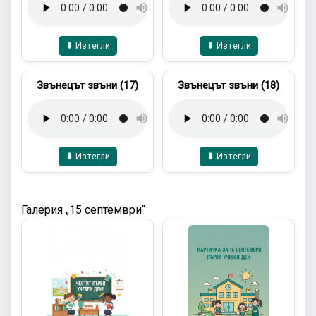
⬇ Изтегли
⬇ Изтегли
Звънецът звъни (17)
Звънецът звъни (18)
⬇ Изтегли
⬇ Изтегли
Галерия „15 септември“