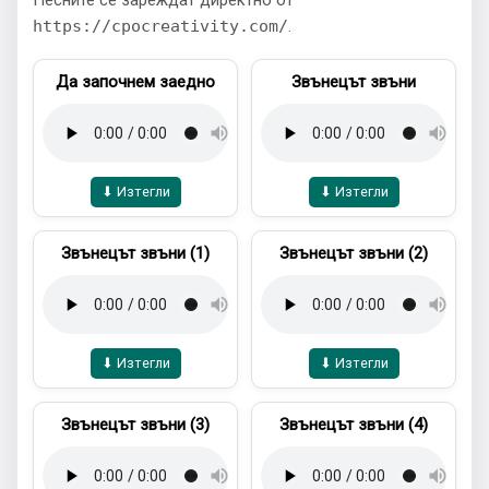
Песните се зареждат директно от
https://cpocreativity.com/
.
Да започнем заедно
Звънецът звъни
⬇ Изтегли
⬇ Изтегли
Звънецът звъни (1)
Звънецът звъни (2)
⬇ Изтегли
⬇ Изтегли
Звънецът звъни (3)
Звънецът звъни (4)