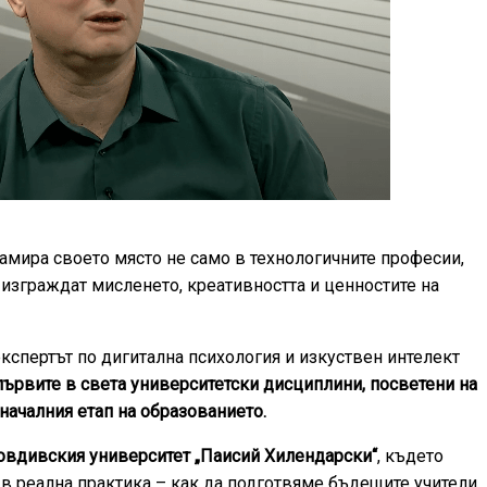
амира своето място не само в технологичните професии,
е изграждат мисленето, креативността и ценностите на
кспертът по дигитална психология и изкуствен интелект
първите в света университетски дисциплини, посветени на
началния етап на образованието.
овдивския университет „Паисий Хилендарски“
, където
в реална практика – как да подготвяме бъдещите учители