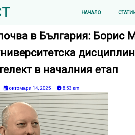
СТ
НАЧАЛО
СТАТИ
почва в България: Борис 
университетска дисциплин
телект в началния етап
октомври 14, 2025
8:53 am