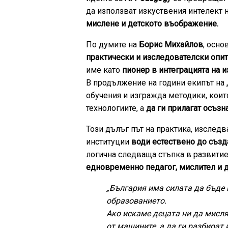
да използват изкуствения интелект н
мислене и детското въображение.
По думите на
Борис Михайлов
, осно
практически и изследователски опи
име като
пионер в интеграцията на 
В продължение на години екипът на
обучения и изгражда методики, които
технологиите, а
да ги прилагат осъзн
Този дълъг път на практика, изслед
институции
води естествено до създ
логична следваща стъпка в развитие
едновременно педагог, мислител и д
„България има силата да бъде 
образованието.
Ако искаме децата ни да мисля
от машините, а да ги разбират 