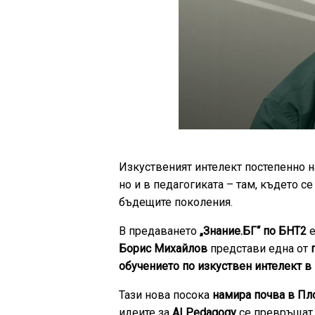
Изкуственият интелект постепенно н
но и в педагогиката – там, където с
бъдещите поколения.
В предаването
„Знание.БГ“ по БНТ2
е
Борис Михайлов
представи една от
обучението по изкуствен интелект в 
Тази нова посока
намира почва в Пл
идеите за
AI Pedagogy
се превръщат 