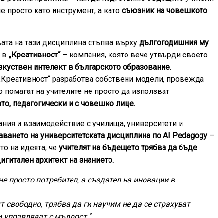
е просто като инструмент, а като
съюзник на човешкото
вата на тази дисциплина стъпва върху
дългогодишния му
т
в
„Креативност“
– компания, която вече утвърди своето
изкуствен интелект в българското образование
.
 „Креативност“ разработва собствени модели, провежда
 помагат на учителите не просто да използват
ато, педагогически и с човешко лице.
вания и взаимодействие с училища, университети и
аването на университетската дисциплина по AI Pedagogy
–
то на идеята, че
учителят на бъдещето трябва да бъде
игитален архитект на знанието.
не просто потребител, а създател на иновации в
т свободно, трябва да ги научим не да се страхуват
и управляват с мъдрост.“