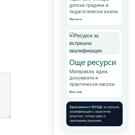
детски градини и
педагогически екипи.
Прочети
Още ресурси
Материали, идеи,
документи и
практически насоки.
Виж още
Креативност ЕООД:
вътрешна
квалификация с практичен
резултат, готови идеи и
приложими решения.