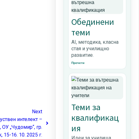
Обединени
теми
AI, методика, класна
стая и училищно
развитие.
Прочети
Теми за
Next
квалификац
уствен интелект –
ия
 ОУ „Чудомир“, гр.
 15-16. 10. 2025 г.
Идеи за училища,