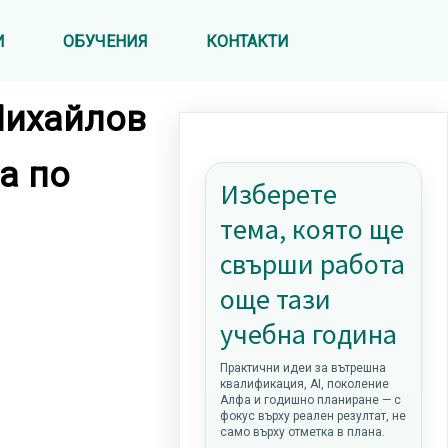
И
ОБУЧЕНИЯ
КОНТАКТИ
Михайлов
а по
Изберете
тема, която ще
свърши работа
още тази
учебна година
Практични идеи за вътрешна
квалификация, AI, поколение
Алфа и годишно планиране — с
фокус върху реален резултат, не
само върху отметка в плана.