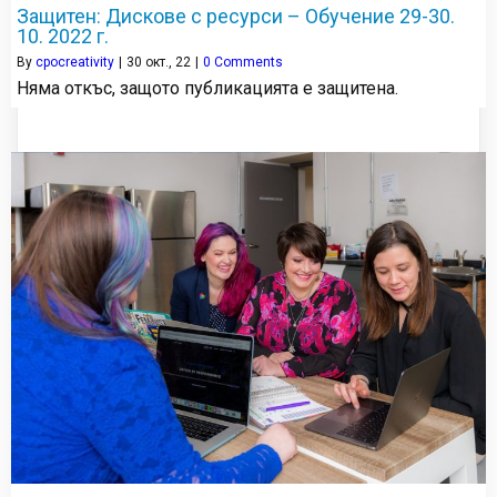
Защитен: Дискове с ресурси – Обучение 29-30.
10. 2022 г.
By
cpocreativity
|
30
окт., 22
|
0 Comments
Няма откъс, защото публикацията е защитена.