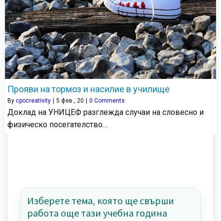
Прояви на тормоз и насилие в училище
By
cpocreativity
|
5
фев., 20
|
0 Comments
Доклад на УНИЦЕФ разглежда случаи на словесно и
физическо посегателство…
Изберете тема, която ще свърши
работа още тази учебна година