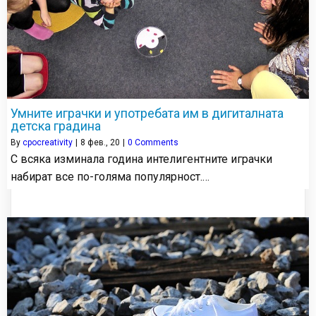
Умните играчки и употребата им в дигиталната
детска градина
By
cpocreativity
|
8
фев., 20
|
0 Comments
С всяка изминала година интелигентните играчки
набират все по-голяма популярност.…