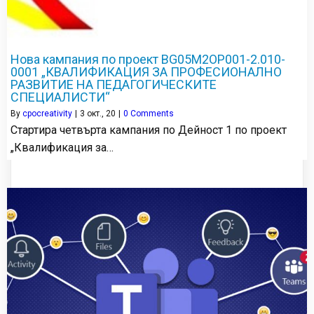
Нова кампания по проект BG05M2OP001-2.010-
0001 „КВАЛИФИКАЦИЯ ЗА ПРОФЕСИОНАЛНО
РАЗВИТИЕ НА ПЕДАГОГИЧЕСКИТЕ
СПЕЦИАЛИСТИ“
By
cpocreativity
|
3
окт., 20
|
0 Comments
Стартира четвърта кампания по Дейност 1 по проект
„Квалификация за…